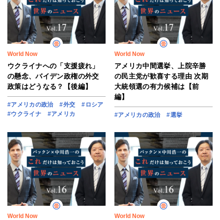
World Now
World Now
ウクライナへの「支援疲れ」
アメリカ中間選挙、上院辛勝
の懸念、バイデン政権の外交
の民主党が歓喜する理由 次期
政策はどうなる？【後編】
大統領選の有力候補は【前
編】
#アメリカの政治
#外交
#ロシア
#ウクライナ
#アメリカ
#アメリカの政治
#選挙
World Now
World Now