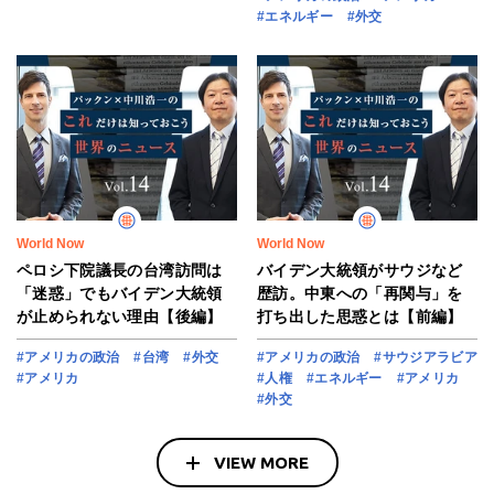
#エネルギー
#外交
World Now
World Now
ペロシ下院議長の台湾訪問は
バイデン大統領がサウジなど
「迷惑」でもバイデン大統領
歴訪。中東への「再関与」を
が止められない理由【後編】
打ち出した思惑とは【前編】
#アメリカの政治
#台湾
#外交
#アメリカの政治
#サウジアラビア
#アメリカ
#人権
#エネルギー
#アメリカ
#外交
VIEW MORE