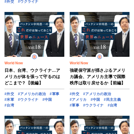
#外交
#ウクライナ
World Now
World Now
日本、台湾、ウクライナ…ア
強硬保守派が揺さぶるアメリ
メリカが体を張って守るのは
カ議会、アメリカ主導で国際
どこまで？【後編】
秩序は取り戻せるか【前編】
#外交
#アメリカの政治
#軍事
#外交
#アメリカの政治
#米軍
#ウクライナ
#中国
#アメリカ
#中国
#民主主義
#台湾
#軍事
#ウクライナ
#台湾