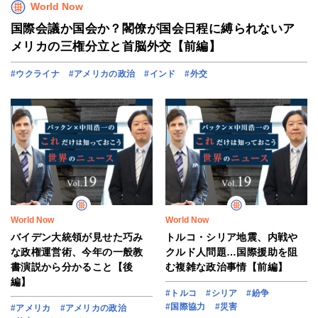
World Now
国際会議か国会か？閣僚が国会日程に縛られないア
メリカの三権分立と首脳外交【前編】
#ウクライナ
#アメリカの政治
#インド
#外交
World Now
World Now
バイデン大統領が見せた巧み
トルコ・シリア地震、内戦や
な政権運営術、今年の一般教
クルド人問題…国際援助を阻
書演説から分かること【後
む複雑な政治事情【前編】
編】
#トルコ
#シリア
#紛争
#国際協力
#災害
#アメリカ
#アメリカの政治