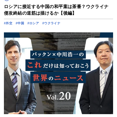
ロシアに接近する中国の和平案は茶番？ウクライナ
侵攻終結の道筋は描けるか【後編】
#外交
#中国
#ロシア
#ウクライナ