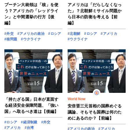
プーチン大統領は「核」を使
アメリカは「だらしなくなっ
う？アメリカの「レッドライ
た」？北朝鮮ミサイル問題か
ン」と中間選挙の行方【後
ら日本の防衛を考える【前
編】
編】
#外交
#アメリカの政治
#ロシア
#北朝鮮
#ロシア
#アメリカ
#核問題
#ウクライナ
#ウクライナ
「持たざる国」日本が直面す
World Now
る経済安全保障問題、「強い
安倍晋三元首相の国葬めぐる
国」へ取るべき道は【後編】
議論、そもそも国葬は何のた
めにあるのか？【前編】
#ロシア
#経済制裁
#外交
#アメリカ
#台湾
#アメリカの政治
#アメリカ