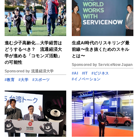
進む少子高齢化…大学経営は
生成AI時代のリスキリング最
どうするべき？ 流通経済大
前線〜生き抜くためのスキル
学が進める「コモンズ活動」
とは〜
の可能性
Sponsored by ServiceNow Japan
Sponsored by 流通経済大学
#AI
#IT
#ビジネス
#イノベーション
#教育
#大学
#スポーツ