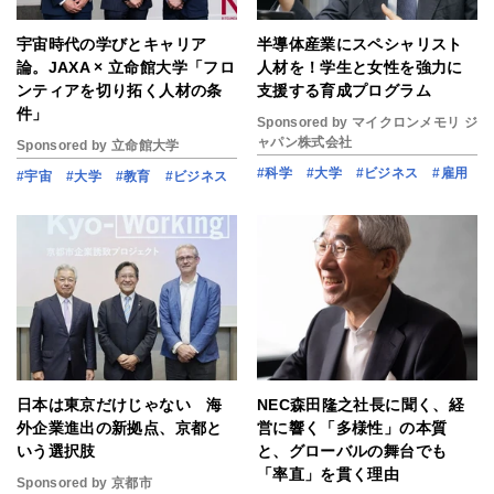
宇宙時代の学びとキャリア
半導体産業にスペシャリスト
論。JAXA × 立命館大学「フロ
人材を！学生と女性を強力に
ンティアを切り拓く人材の条
支援する育成プログラム
件」
Sponsored by マイクロンメモリ ジ
ャパン株式会社
Sponsored by 立命館大学
#科学
#大学
#ビジネス
#雇用
#宇宙
#大学
#教育
#ビジネス
日本は東京だけじゃない 海
NEC森田隆之社長に聞く、経
外企業進出の新拠点、京都と
営に響く「多様性」の本質
いう選択肢
と、グローバルの舞台でも
「率直」を貫く理由
Sponsored by 京都市