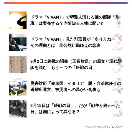
ドラマ「VIVANT」で堺雅人演じる謎の部隊「別
班」は実在する？内情知る人物に聞いた
ドラマ「VIVANT」見た別班員が「ありえねー」
その理由とは 非公然組織ゆえの悲哀
9月2日に終戦の詔書（玉音放送）の原文と現代語
訳を読む もう一つの「終戦の日」
災害対応「先進国」イタリア 脱・自治体任せの
避難所運営、被災者への温かい食事も
8月15日は「終戦の日」、だが「戦争が終わった
日」は国によって異なる？
Recommended by