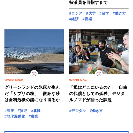
特派員を目指すまで
#ロシア
#大学
#留学
#働き方
#経済
#音楽
World Now
World Now
グリーンランドの氷床が生ん
「私はどこにいるの?」 自由
だ「サプリの粒」 微細な砂
の代償としての孤独、デジタ
は食料危機の鍵になり得るか
ルノマドが語った課題
#健康
#貿易
#北極
#デジタル
#働き方
#地球温暖化
#農業