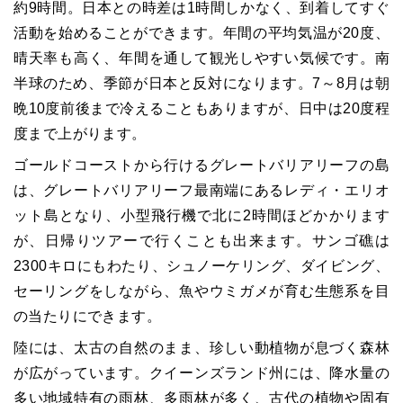
約
9
時間。日本との時差は
1
時間しかなく、到着してすぐ
活動を始めることができます。年間の平均気温が
20
度、
晴天率も高く、年間を通して観光しやすい気候です。南
半球のため、季節が日本と反対になります。7～8月は朝
晩10度前後まで冷えることもありますが、日中は20度程
度まで上がります。
ゴールドコーストから行けるグレートバリアリーフの島
は、グレートバリアリーフ最南端にあるレディ・エリオ
ット島となり、小型飛行機で北に2時間ほどかかります
が、日帰りツアーで行くことも出来ます。サンゴ礁は
2300キロにもわたり、シュノーケリング、ダイビング、
セーリングをしながら、魚やウミガメが育む生態系を目
の当たりにできます。
陸には、太古の自然のまま、珍しい動植物が息づく森林
が広がっています。クイーンズランド州には、降水量の
多い地域特有の雨林、多雨林が多く、古代の植物や固有