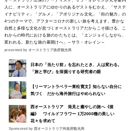
オーストラリア出身のアーティスト、サラ・オレインさんを案内
人に、オーストラリアにゆかりのあるゲストをむかえ、「サステ
イナビリティ」「グルメ」「アボリジナル文化」「街の魅力」の
4つのテーマで、アフターコロナの新しい旅を考えます。豊かな
自然と多様な文化が息づくオーストラリアだからこそ描ける、こ
れからの時代における旅のかたちとは。「エンジョイしながら、
変われる。新たな旅の幕開けへ」～サラ・オレイン～
presented by オーストラリア政府観光局
日本の「当たり前」を忘れたとき、人は変わる。
「旅と学び」を深掘りする研究者の眼
【リーマントラベラー東松寛文】知らない自分に
気づく だから海外旅行はやめられない
西オーストラリア 発見と癒やしの旅へ《後
編》 ワイルドフラワー 1万2000種の美しい
花々を求めて
Sponsored by 西オーストラリア州政府観光局