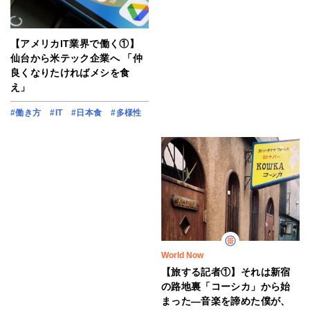
【アメリカIT業界で働く①】
仙台から米テック企業へ 「仲
良くなりたければメシを食
え」
#働き方
#IT
#日本食
#多様性
World Now
【旅する記者①】それは新宿
の路地裏「コーシカ」から始
まった―音楽を諦めた僕が、