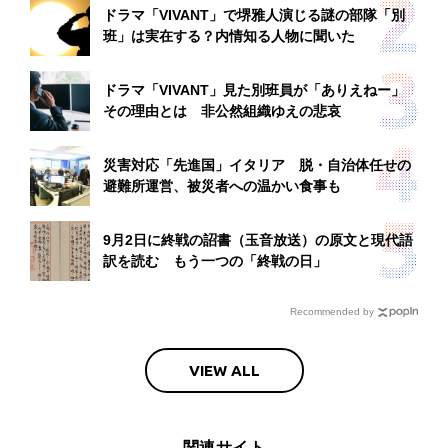
ドラマ「VIVANT」で堺雅人演じる謎の部隊「別
班」は実在する？内情知る人物に聞いた
ドラマ「VIVANT」見た別班員が「ありえねー」
その理由とは 非公然組織ゆえの悲哀
災害対応「先進国」イタリア 脱・自治体任せの
避難所運営、被災者への温かい食事も
9月2日に終戦の詔書（玉音放送）の原文と現代語
訳を読む もう一つの「終戦の日」
Recommended by
VIEW ALL
関連サイト