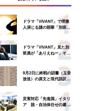
ドラマ「VIVANT」で堺雅
人演じる謎の部隊「別班」
は実在する？内情知る人物
に聞いた
ドラマ「VIVANT」見た別
班員が「ありえねー」その
理由とは 非公然組織ゆえ
の悲哀
9月2日に終戦の詔書（玉音
放送）の原文と現代語訳を
読む もう一つの「終戦の
日」
災害対応「先進国」イタリ
ア 脱・自治体任せの避難
所運営、被災者への温かい