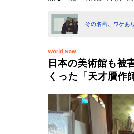
その名画、ワケあ
World Now
日本の美術館も被害
くった「天才贋作