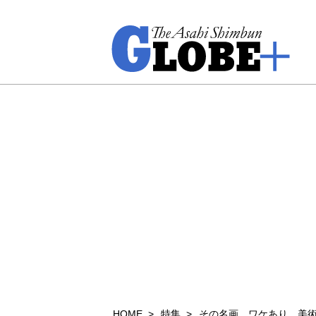
HOME
特集
その名画、ワケあり 美