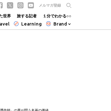
メルマガ登録
た世界
旅する記者
１分でわかる○○
avel
Learning
Brand
才贋作師」の男が問う名画の価値