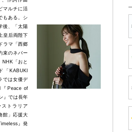
どマルチに活
でもある。シ
学後、「太陽
上皇后両陛下
ドラマ「西郷
約束のネバー
NHK「おと
「KABUKI
ドラでは女優デ
eace of
イン』では長年
ーストラリア
物館」応援大
eless』発