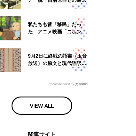
ア 脱・自治体任せの避難
所運営、被災者への温かい
食事も
私たちも昔「移民」だっ
た アニメ映画「ニホンジ
ン」上映へ
9月2日に終戦の詔書（玉音
放送）の原文と現代語訳を
読む もう一つの「終戦の
日」
Recommended by
VIEW ALL
関連サイト