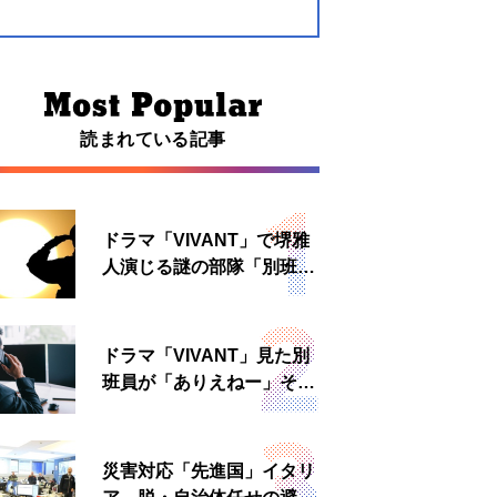
読まれている記事
ドラマ「VIVANT」で堺雅
人演じる謎の部隊「別班」
は実在する？内情知る人物
に聞いた
ドラマ「VIVANT」見た別
班員が「ありえねー」その
理由とは 非公然組織ゆえ
の悲哀
災害対応「先進国」イタリ