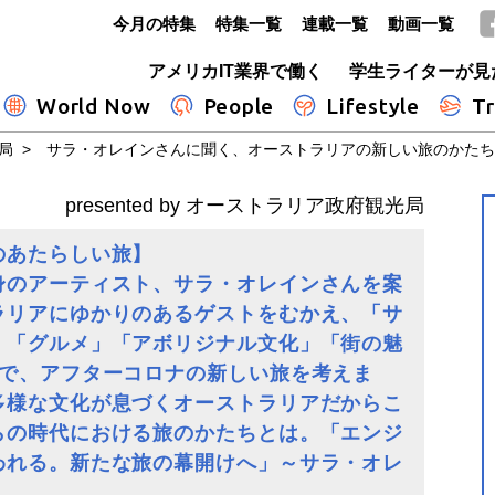
今月の特集
特集一覧
連載一覧
動画一覧
GLOBE+
アメリカIT業界で働く
学生ライターが見
World Now
People
Lifestyle
Tr
光局
サラ・オレインさんに聞く、オーストラリアの新しい旅のかたち
presented by オーストラリア政府観光局
のあたらしい旅】
身のアーティスト、サラ・オレインさんを案
ラリアにゆかりのあるゲストをむかえ、「サ
」「グルメ」「アボリジナル文化」「街の魅
マで、アフターコロナの新しい旅を考えま
多様な文化が息づくオーストラリアだからこ
らの時代における旅のかたちとは。「エンジ
われる。新たな旅の幕開けへ」～サラ・オレ