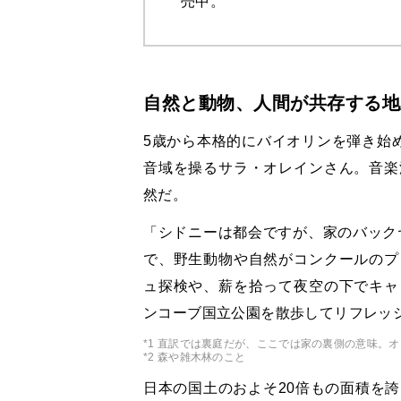
売中。
自然と動物、人間が共存する地
5歳から本格的にバイオリンを弾き始
音域を操るサラ・オレインさん。音楽
然だ。
「シドニーは都会ですが、家のバックヤー
で、野生動物や自然がコンクールのプ
ュ探検や、薪を拾って夜空の下でキャ
ンコーブ国立公園を散歩してリフレッ
*1 直訳では裏庭だが、ここでは家の裏側の意味。
*2 森や雑木林のこと
日本の国土のおよそ20倍もの面積を