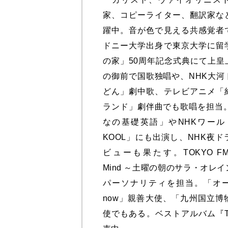
家、コピーライター、翻訳家な
躍中。音が色で見える共感覚者
ドニー大学出身で東京大学に留
の家」50周年記念式典にて上皇
の御前で国歌独唱や、NHK大河
どん」劇中歌、テレビアニメ「
ランド」劇伴曲でも歌唱を担当。
なの基礎英語」やNHKワールド
KOOL」にも出演し、NHK夜
ビューも果たす。TOKYO FM『P
Mind ～土曜の朝のサラ・オレ
パーソナリティを担当。「オ
now」親善大使、「九州国立博
使でもある。ベストアルバム『Tim