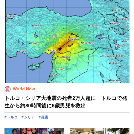
World Now
トルコ・シリア大地震の死者2万人超に トルコで発
生から約80時間後に6歳男児を救出
#トルコ
#シリア
#災害