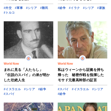
#外交
#軍事
#シリア
#難民
#紛争
#イラク
#シリア
#家族
#トルコ
World Now
World Now
まれに見る「人たらし」
私はウィーンから証拠を持ち
「伝説のスパイ」の弟が明か
帰った 秘密作戦を指揮した
した壮絶人生
モサド元最高幹部の証言
#イスラエル
#シリア
#紛争
#スパイ
#イスラエル
#シリア
#スパイ
#紛争