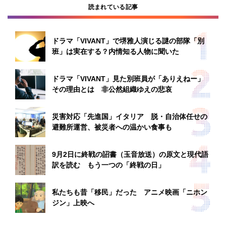
読まれている記事
ドラマ「VIVANT」で堺雅人演じる謎の部隊「別
班」は実在する？内情知る人物に聞いた
ドラマ「VIVANT」見た別班員が「ありえねー」
その理由とは 非公然組織ゆえの悲哀
災害対応「先進国」イタリア 脱・自治体任せの
避難所運営、被災者への温かい食事も
9月2日に終戦の詔書（玉音放送）の原文と現代語
訳を読む もう一つの「終戦の日」
私たちも昔「移民」だった アニメ映画「ニホン
ジン」上映へ