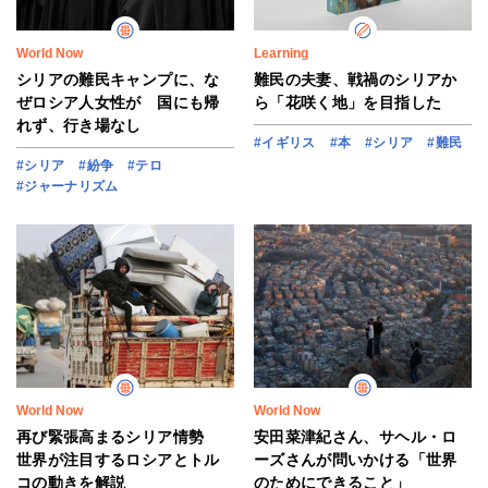
World Now
Learning
シリアの難民キャンプに、な
難民の夫妻、戦禍のシリアか
ぜロシア人女性が 国にも帰
ら「花咲く地」を目指した
れず、行き場なし
#イギリス
#本
#シリア
#難民
#シリア
#紛争
#テロ
#ジャーナリズム
World Now
World Now
再び緊張高まるシリア情勢
安田菜津紀さん、サヘル・ロ
世界が注目するロシアとトル
ーズさんが問いかける「世界
コの動きを解説
のためにできること」