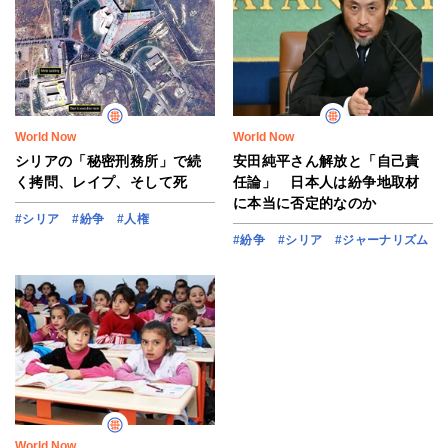
World Now
World Now
シリアの「秘密刑務所」で続
安田純平さん解放と「自己責
く拷問、レイプ、そして死
任論」 日本人は紛争地取材
に本当に否定的なのか
#シリア
#紛争
#人権
#紛争
#シリア
#ジャーナリズム
World Now