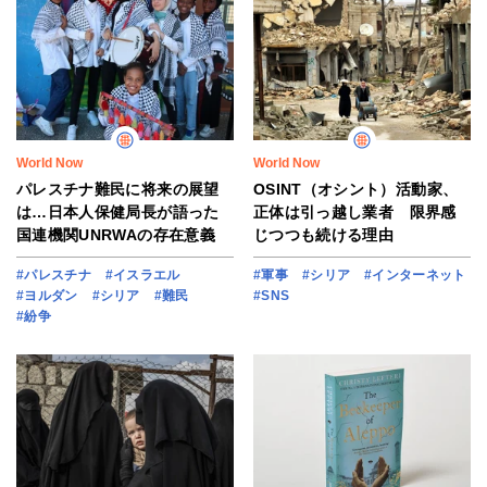
World Now
World Now
パレスチナ難民に将来の展望
OSINT（オシント）活動家、
は…日本人保健局長が語った
正体は引っ越し業者 限界感
国連機関UNRWAの存在意義
じつつも続ける理由
#パレスチナ
#イスラエル
#軍事
#シリア
#インターネット
#ヨルダン
#シリア
#難民
#SNS
#紛争