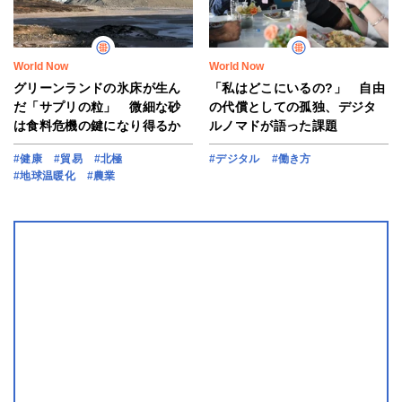
World Now
World Now
グリーンランドの氷床が生ん
「私はどこにいるの?」 自由
だ「サプリの粒」 微細な砂
の代償としての孤独、デジタ
は食料危機の鍵になり得るか
ルノマドが語った課題
#健康
#貿易
#北極
#デジタル
#働き方
#地球温暖化
#農業