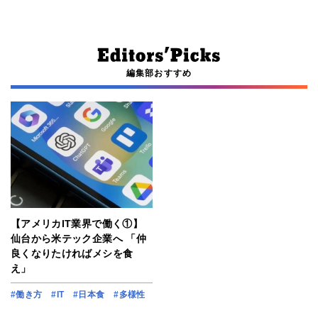
編集部おすすめ
【アメリカIT業界で働く①】
仙台から米テック企業へ 「仲
良くなりたければメシを食
え」
#働き方
#IT
#日本食
#多様性