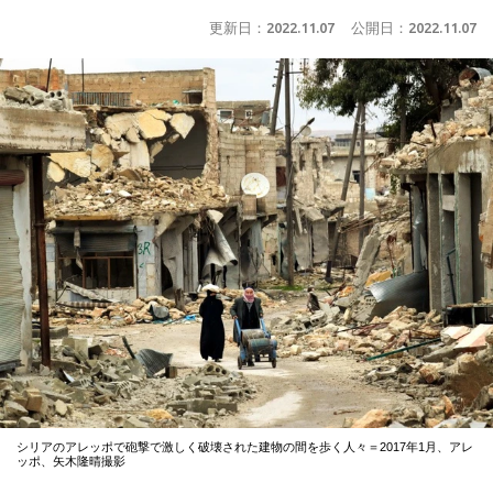
更新日：
2022.11.07
公開日：
2022.11.07
シリアのアレッポで砲撃で激しく破壊された建物の間を歩く人々＝2017年1月、アレ
ッポ、矢木隆晴撮影