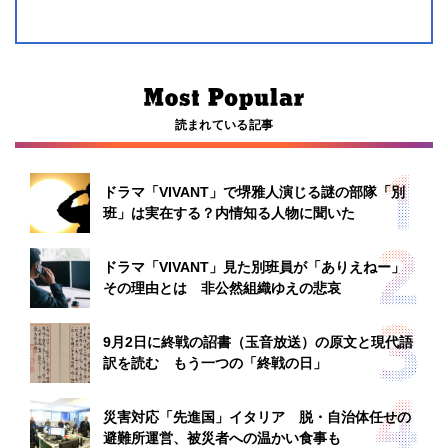
読まれている記事
ドラマ「VIVANT」で堺雅人演じる謎の部隊「別
班」は実在する？内情知る人物に聞いた
ドラマ「VIVANT」見た別班員が「ありえねー」
その理由とは 非公然組織ゆえの悲哀
9月2日に終戦の詔書（玉音放送）の原文と現代語
訳を読む もう一つの「終戦の日」
災害対応「先進国」イタリア 脱・自治体任せの
避難所運営、被災者への温かい食事も