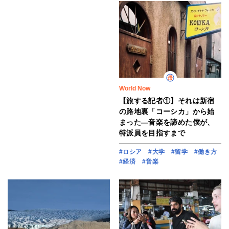
World Now
【旅する記者①】それは新宿
の路地裏「コーシカ」から始
まった―音楽を諦めた僕が、
特派員を目指すまで
#ロシア
#大学
#留学
#働き方
#経済
#音楽