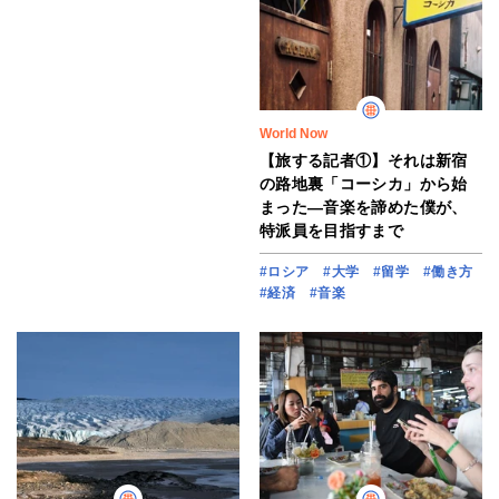
World Now
【旅する記者①】それは新宿
の路地裏「コーシカ」から始
まった―音楽を諦めた僕が、
特派員を目指すまで
#ロシア
#大学
#留学
#働き方
#経済
#音楽