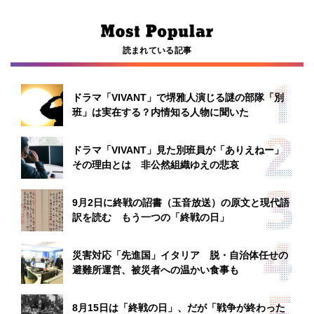
読まれている記事
ドラマ「VIVANT」で堺雅人演じる謎の部隊「別
班」は実在する？内情知る人物に聞いた
ドラマ「VIVANT」見た別班員が「ありえねー」
その理由とは 非公然組織ゆえの悲哀
9月2日に終戦の詔書（玉音放送）の原文と現代語
訳を読む もう一つの「終戦の日」
災害対応「先進国」イタリア 脱・自治体任せの
避難所運営、被災者への温かい食事も
8月15日は「終戦の日」、だが「戦争が終わった