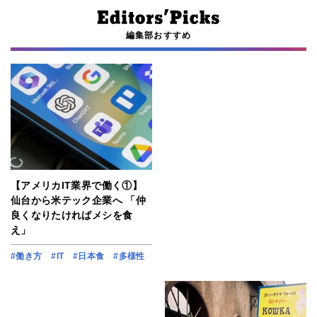
編集部おすすめ
【アメリカIT業界で働く①】
仙台から米テック企業へ 「仲
良くなりたければメシを食
え」
#働き方
#IT
#日本食
#多様性