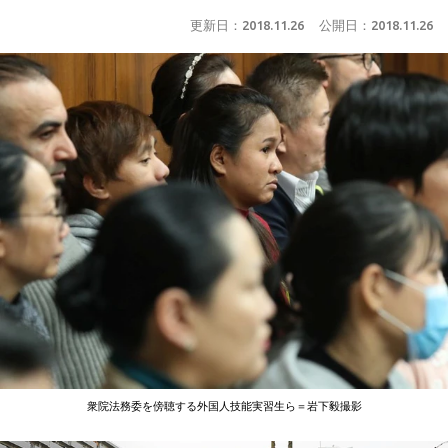
更新日：
2018.11.26
公開日：
2018.11.26
衆院法務委を傍聴する外国人技能実習生ら＝岩下毅撮影