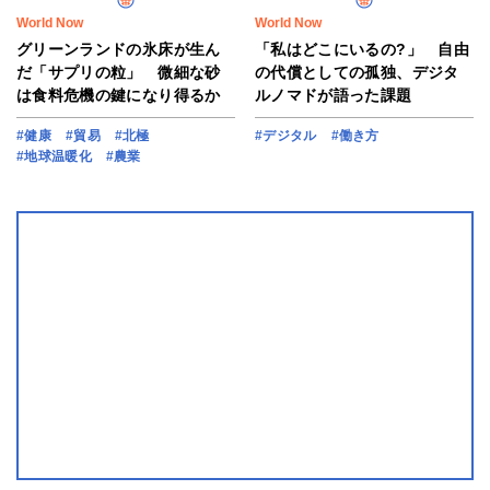
World Now
World Now
グリーンランドの氷床が生ん
「私はどこにいるの?」 自由
だ「サプリの粒」 微細な砂
の代償としての孤独、デジタ
は食料危機の鍵になり得るか
ルノマドが語った課題
#健康
#貿易
#北極
#デジタル
#働き方
#地球温暖化
#農業