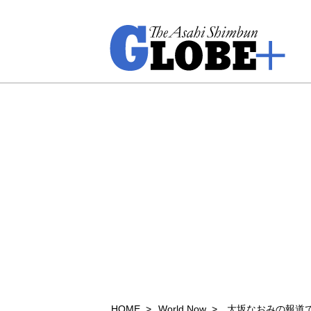
HOME
World Now
大坂なおみの報道