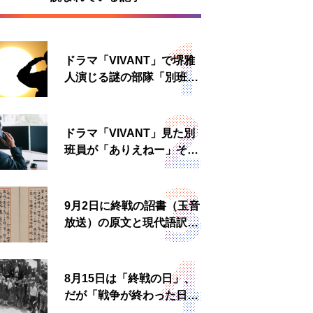
ドラマ「VIVANT」で堺雅
人演じる謎の部隊「別班」
は実在する？内情知る人物
に聞いた
ドラマ「VIVANT」見た別
班員が「ありえねー」その
理由とは 非公然組織ゆえ
の悲哀
9月2日に終戦の詔書（玉音
放送）の原文と現代語訳を
読む もう一つの「終戦の
日」
8月15日は「終戦の日」、
だが「戦争が終わった日」
は国によって異なる？