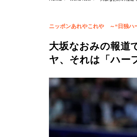
ニッポンあれやこれや ～“日独ハ
大坂なおみの報道
ヤ、それは「ハー