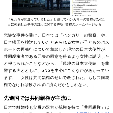
「私たちが間違っていました」と題してハンガリーの警察が2月11
日に発表した事件の対応に関する声明=警察のホームページから
悲惨な事件を受け、日本では「ハンガリーの警察」や、
日本帰国を検討していたとみられる女性が子どものパス
ポートの再発行について相談した現地の日本大使館が、
共同親権者である元夫の同意を得るよう女性に説明した
と報じられたことなどから、「現地の日本大使館」を非
難する声とともに、SNSを中心にこんな声があがってい
ます。「女性は共同親権のせいで殺された。もし共同親
権でなければ殺されずに済んだかもしれない」
先進国では共同親権が主流に
日本で離婚後も父母の双方が親権を持つ「共同親権」は