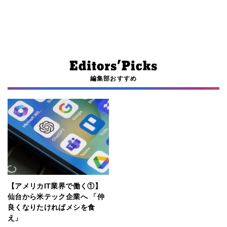
編集部おすすめ
【アメリカIT業界で働く①】
仙台から米テック企業へ 「仲
良くなりたければメシを食
え」