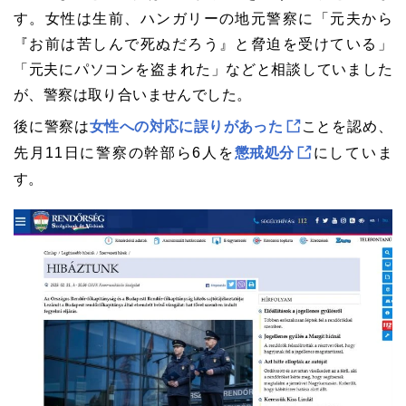
す。女性は生前、ハンガリーの地元警察に「元夫から
『お前は苦しんで死ぬだろう』と脅迫を受けている」
「元夫にパソコンを盗まれた」などと相談していました
が、警察は取り合いませんでした。
後に警察は
女性への対応に誤りがあった
ことを認め、
先月11日に警察の幹部ら6人を
懲戒処分
にしていま
す。