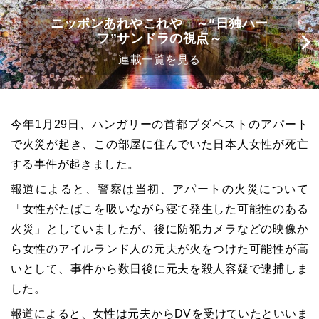
ニッポンあれやこれや ～“日独ハー
フ”サンドラの視点～
連載一覧を見る
今年1月29日、ハンガリーの首都ブダペストのアパート
で火災が起き、この部屋に住んでいた日本人女性が死亡
する事件が起きました。
報道によると、警察は当初、アパートの火災について
「女性がたばこを吸いながら寝て発生した可能性のある
火災」としていましたが、後に防犯カメラなどの映像か
ら女性のアイルランド人の元夫が火をつけた可能性が高
いとして、事件から数日後に元夫を殺人容疑で逮捕しま
した。
報道によると、女性は元夫からDVを受けていたといいま