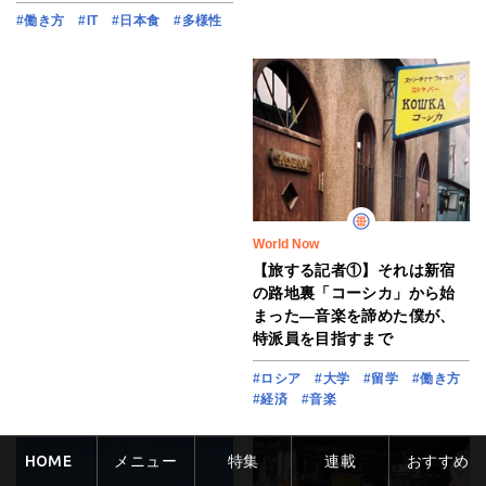
#働き方
#IT
#日本食
#多様性
World Now
【旅する記者①】それは新宿
の路地裏「コーシカ」から始
まった―音楽を諦めた僕が、
特派員を目指すまで
#ロシア
#大学
#留学
#働き方
#経済
#音楽
HOME
メニュー
特集
連載
おすすめ