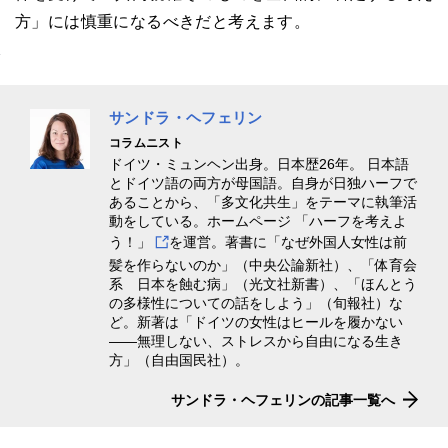
方」には慎重になるべきだと考えます。
サンドラ・ヘフェリン
コラムニスト
ドイツ・ミュンヘン出身。日本歴26年。 日本語
とドイツ語の両方が母国語。自身が日独ハーフで
あることから、「多文化共生」をテーマに執筆活
動をしている。ホームページ
「ハーフを考えよ
う！」
を運営。著書に「なぜ外国人女性は前
髪を作らないのか」（中央公論新社）、「体育会
系 日本を蝕む病」（光文社新書）、「ほんとう
の多様性についての話をしよう」（旬報社）な
ど。新著は「ドイツの女性はヒールを履かない
――無理しない、ストレスから自由になる生き
方」（自由国民社）。
サンドラ・ヘフェリンの記事一覧へ