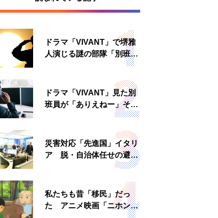
ドラマ「VIVANT」で堺雅
人演じる謎の部隊「別班」
は実在する？内情知る人物
に聞いた
ドラマ「VIVANT」見た別
班員が「ありえねー」その
理由とは 非公然組織ゆえ
の悲哀
災害対応「先進国」イタリ
ア 脱・自治体任せの避難
所運営、被災者への温かい
食事も
私たちも昔「移民」だっ
た アニメ映画「ニホンジ
ン」上映へ