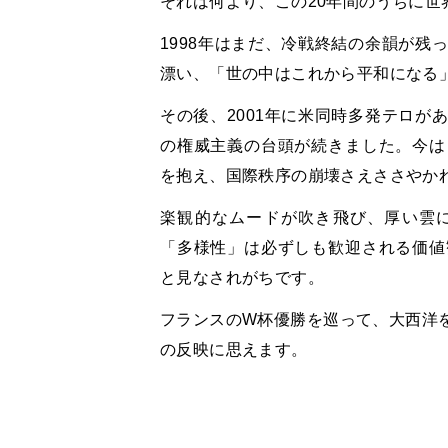
それは何より、この
20
年間のうちに世
1998
年はまだ、冷戦終結の余韻が残
漂い、「世の中はこれから平和になる
その後、
2001
年に米同時多発テロが
の権威主義の台頭が続きました。今は
を抱え、国際秩序の崩壊さえささやか
楽観的なムードが吹き飛び、厚い雲
「多様性」は必ずしも歓迎される価値
と見なされがちです。
フランスの
W
杯優勝を巡って、大西洋
の反映に思えます。