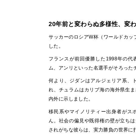
20年前と変わらぬ多様性、変
サッカーのロシア
W
杯（ワールドカッ
した。
フランスが前回優勝した
1998
年の代
ム、アンリといった名選手がそろった
何より、ジダンはアルジェリア系、
れ、チュラムはカリブ海の海外県生ま
内外に示しました。
移民系やマイノリティー出身者がス
ん。社会の偏見や既得権の壁が立ちは
されがちな彼らは、実力勝負の世界に