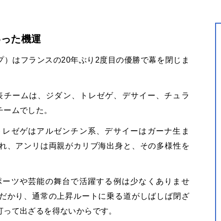
わった機運
プ）はフランスの
20
年ぶり
2
度目の優勝で幕を閉じま
表チームは、ジダン、トレゼゲ、デサイー、チュラ
チームでした。
トレゼゲはアルゼンチン系、デサイーはガーナ生ま
れ、アンリは両親がカリブ海出身と、その多様性を
ポーツや芸能の舞台で活躍する例は少なくありませ
だかり、通常の上昇ルートに乗る道がしばしば閉ざ
打って出ざるを得ないからです。