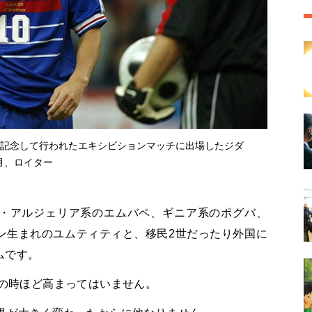
年を記念して行われたエキシビションマッチに出場したジダ
月、ロイター
・アルジェリア系のエムバペ、ギニア系のポグバ、
ン生まれのユムティティと、移民
2
世だったり外国に
ムです。
の時ほど高まってはいません。