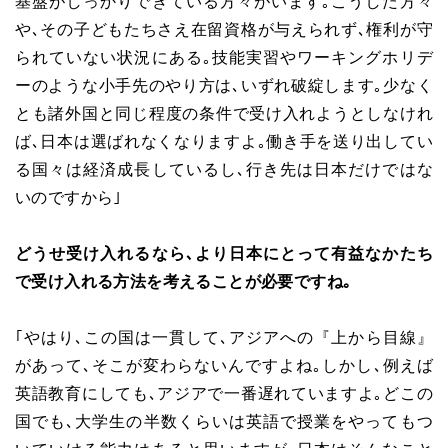
基盤がしっかりできている方々がいます｡こうした方々
や､その子どもたちさえ在留資格が与えられず､権利が守
られていない状況にある｡技能実習やワーキングホリデ
ーのような小手先のやり方は､いずれ破綻します｡少なく
とも諸外国と同じ程度の条件で受け入れようとしなけれ
ば､日本は選ばれなくなりますよ｡働き手を送り出してい
る国々は経済成長しているし､行き先は日本だけではな
いのですから｣
どうせ受け入れるなら､より日本にとって有益なかたち
で受け入れる方法を考えることが必要ですね｡
｢やはり､この国は一貫して､アジアへの『上から目線』
があって､そこが変わらないんですよね｡しかし､例えば
英語教育にしても､アジアで一番遅れていますよ｡どこの
国でも､大学生の半数くらいは英語で授業をやってもつ