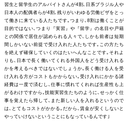
習生と留学生のアルバイトさんが4割､日系ブラジル人や
日本人の配偶者らが4割､残りがいわゆる労働ビザをとっ
て働きに来ている人たちです｡つまり､8割は働くことが
目的ではない､つまり『実習』や『留学』の名目や戸籍
との関係で居住が認められる人々で､しかも前者は短期
間しかいない前提で受け入れた人たちです｡この方たち
を絶えず確保していくのはたいへんなことです｡それよ
りも､日本で長く働いてくれる外国人をどう受け入れる
かを考えるべきではないでしょうか｡長く働ける人を受
け入れる方がコストもかからない｡受け入れにかかる諸
経費は一度で済むし､仕事に慣れてくれれば生産性も上
がるわけですから｡技能実習生たちのように､せっかく仕
事を覚えたら帰して､また新しい人を入れるというので
は､とてもコストがかかる｡だから､賃金が安くしないと
やっていけないということにもなっているんです｣