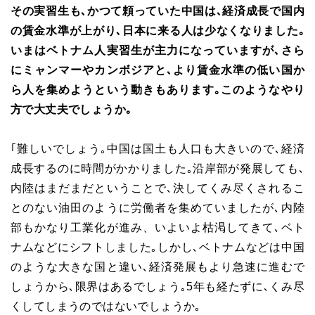
その実習生も､かつて頼っていた中国は､経済成長で国内
の賃金水準が上がり､日本に来る人は少なくなりました｡
いまはベトナム人実習生が主力になっていますが､さら
にミャンマーやカンボジアと､より賃金水準の低い国か
ら人を集めようという動きもあります｡このようなやり
方で大丈夫でしょうか｡
｢難しいでしょう｡中国は国土も人口も大きいので､経済
成長するのに時間がかかりました｡沿岸部が発展しても､
内陸はまだまだということで､決してくみ尽くされるこ
とのない油田のように労働者を集めていましたが､内陸
部もかなり工業化が進み、いよいよ枯渇してきて､ベト
ナムなどにシフトしました｡しかし､ベトナムなどは中国
のような大きな国と違い､経済発展もより急速に進むで
しょうから､限界はあるでしょう｡5年も経たずに､くみ尽
くしてしまうのではないでしょうか｡