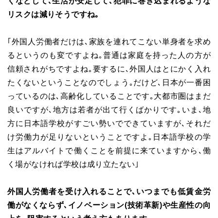
くなどして､生活が安定して､犯罪に巻き込まれるような
リスクは減りそうですね｡
｢外国人労働者だけは､家族を連れてこない単身者を求め
るというのも変ですよね｡普通は家庭を持った人の方が
信頼されがちですよね｡要するに､外国人はとにかく入れ
たくないということなのでしょう｡だけど､日本が一番困
っているのは､高齢化していることです｡大都市圏はまだ
良いですが､地方は若者が出て行くばかりです｡いま､地
方に日本語学校がすごい勢いでできていますが､それだ
け労働力が足りないということですよ｡日本語学校の学
生はアルバイトで働くことを前提に来ていますから､働
く場がなければ学校は成り立たない｣
外国人労働者を受け入れることで､いつまでも低賃金労
働がなくならず､イノベーション(技術革新)や生産性の向