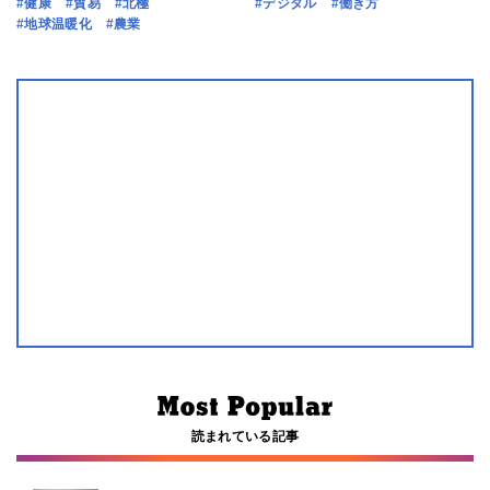
#健康
#貿易
#北極
#デジタル
#働き方
#地球温暖化
#農業
読まれている記事