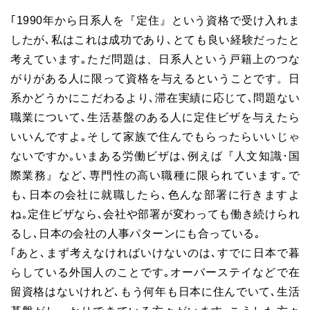
｢1990年から日系人を『定住』という資格で受け入れま
したが､私はこれは成功であり､とても良い経験だったと
考えています｡ただ問題は、日系人という戸籍上のつな
がりがある人に限って資格を与えるということです。日
系かどうかにこだわるより､滞在実績に応じて､問題ない
職業について､生活基盤のある人に定住ビザを与えたら
いいんですよ｡そして家族で住んでもらったらいいじゃ
ないですか｡いまある労働ビザは､例えば『人文知識･国
際業務』など､専門性の高い職種に限られています｡で
も､日本の会社に就職したら､色んな部署に行きますよ
ね｡定住ビザなら､会社や部署が変わっても働き続けられ
るし､日本の会社の人事パターンにも合っている｡
｢あと､まず考えなければいけないのは､すでに日本で暮
らしている外国人のことです｡オーバーステイなどで在
留資格はないけれど､もう何年も日本に住んでいて､生活