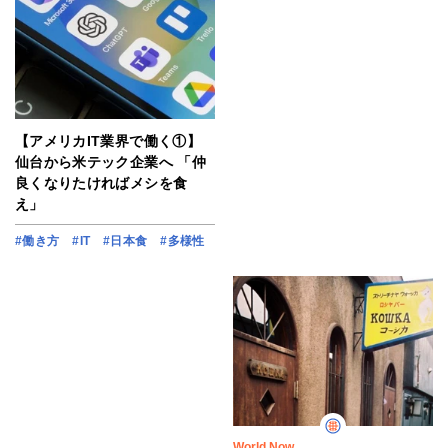
【アメリカIT業界で働く①】
仙台から米テック企業へ 「仲
良くなりたければメシを食
え」
#働き方
#IT
#日本食
#多様性
World Now