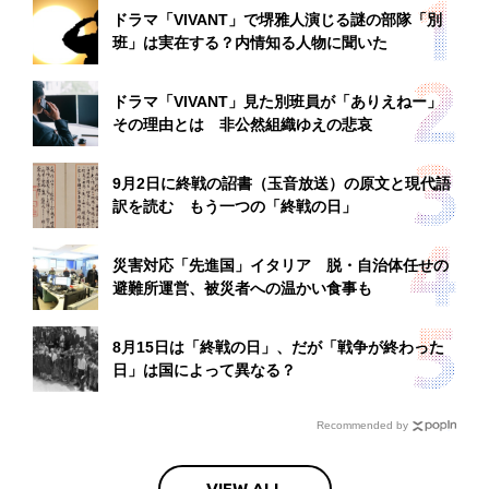
ドラマ「VIVANT」で堺雅人演じる謎の部隊「別
班」は実在する？内情知る人物に聞いた
ドラマ「VIVANT」見た別班員が「ありえねー」
その理由とは 非公然組織ゆえの悲哀
9月2日に終戦の詔書（玉音放送）の原文と現代語
訳を読む もう一つの「終戦の日」
災害対応「先進国」イタリア 脱・自治体任せの
避難所運営、被災者への温かい食事も
8月15日は「終戦の日」、だが「戦争が終わった
日」は国によって異なる？
Recommended by
VIEW ALL