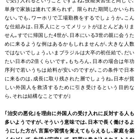
で受け入れるということですよね｡技能実習生と同じで､
単身で家族は連れて来られず、限られた期間しかいられ
ない｡でも､ワーホリで工場勤務をするでしょうか｡こん
な仕組みは､日系人にとってメリットがほとんどありま
せん｡すでに帰国した4世が､日本にいる3世の親に会うた
めに来るような例はあるかもしれませんが､大きな人数
ではないでしょう｡いまブラジルは大卒の初任給で､だい
たい日本の2倍くらいです｡もちろん､日本の場合は年功
序列で若いうちは給料が安いのですが｡この条件で日本
に来るのは､成長に取り残された層でしょうね｡日本が貧
しい外国人を救済するために引き受けるという目的な
ら､それは結構なことですが｣
｢治安の悪化｣を理由に外国人の受け入れに反対する人も
多いようですが､そういう意味では､日本で長く働けるよ
うにした方が､言葉や習慣を覚えてもらえるし､家庭を築