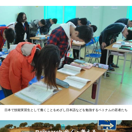
日本で技能実習生として働くことをめざし日本語などを勉強するベトナムの若者たち