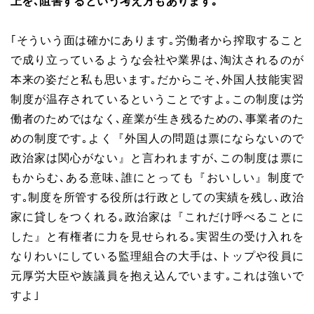
上を､阻害するという考え方もあります｡
｢そういう面は確かにあります｡労働者から搾取すること
で成り立っているような会社や業界は､淘汰されるのが
本来の姿だと私も思います｡だからこそ､外国人技能実習
制度が温存されているということですよ｡この制度は労
働者のためではなく､産業が生き残るための､事業者のた
めの制度です｡よく『外国人の問題は票にならないので
政治家は関心がない』と言われますが､この制度は票に
もからむ､ある意味､誰にとっても『おいしい』制度で
す｡制度を所管する役所は行政としての実績を残し､政治
家に貸しをつくれる｡政治家は『これだけ呼べることに
した』と有権者に力を見せられる｡実習生の受け入れを
なりわいにしている監理組合の大手は､トップや役員に
元厚労大臣や族議員を抱え込んでいます｡これは強いで
すよ｣