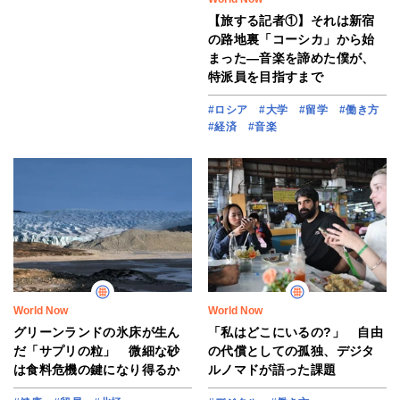
【旅する記者①】それは新宿
の路地裏「コーシカ」から始
まった―音楽を諦めた僕が、
特派員を目指すまで
#ロシア
#大学
#留学
#働き方
#経済
#音楽
World Now
World Now
グリーンランドの氷床が生ん
「私はどこにいるの?」 自由
だ「サプリの粒」 微細な砂
の代償としての孤独、デジタ
は食料危機の鍵になり得るか
ルノマドが語った課題