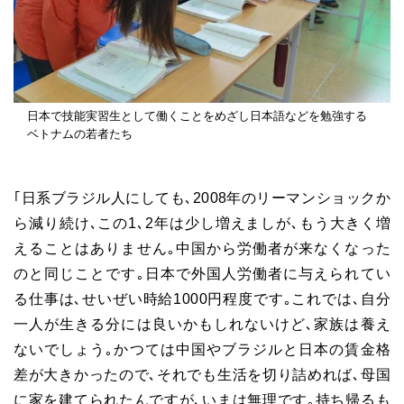
日本で技能実習生として働くことをめざし日本語などを勉強する
ベトナムの若者たち
｢日系ブラジル人にしても､2008年のリーマンショックか
ら減り続け､この1､2年は少し増えましが､もう大きく増
えることはありません｡中国から労働者が来なくなった
のと同じことです｡日本で外国人労働者に与えられてい
る仕事は､せいぜい時給1000円程度です｡これでは､自分
一人が生きる分には良いかもしれないけど､家族は養え
ないでしょう｡かつては中国やブラジルと日本の賃金格
差が大きかったので､それでも生活を切り詰めれば､母国
に家を建てられたんですが､いまは無理です｡持ち帰るも