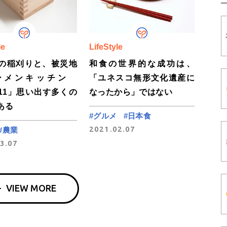
le
LifeStyle
の稲刈りと、被災地
和食の世界的な成功は、
ーメンキッチン
「ユネスコ無形文化遺産に
11」思い出す多くの
なったから」ではない
ある
#グルメ
#日本食
2021.02.07
#農業
3.07
VIEW MORE