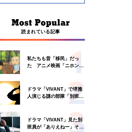
読まれている記事
私たちも昔「移民」だっ
た アニメ映画「ニホンジ
ン」上映へ
ドラマ「VIVANT」で堺雅
人演じる謎の部隊「別班」
は実在する？内情知る人物
に聞いた
ドラマ「VIVANT」見た別
班員が「ありえねー」その