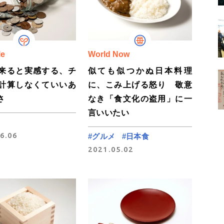
le
World Now
来ると実感する、チ
似ても似つかぬ日本料理
計算しなくていいあ
に、こみ上げる怒り 敬意
さ
なき「食文化の盗用」に一
言いいたい
6.06
#グルメ
#日本食
2021.05.02