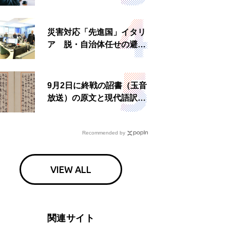
理由とは 非公然組織ゆえ
の悲哀
災害対応「先進国」イタリ
ア 脱・自治体任せの避難
所運営、被災者への温かい
食事も
9月2日に終戦の詔書（玉音
放送）の原文と現代語訳を
読む もう一つの「終戦の
日」
Recommended by
VIEW ALL
関連サイト