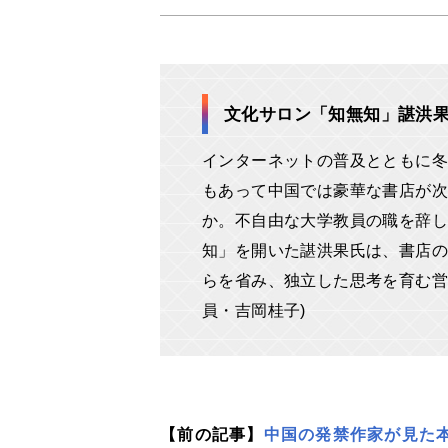
文化サロン「知無知」諶洪
インターネットの普及とともに冬
もあって中国では豪華な書店が次
か。不自由な大学教員の職を辞し
知」を開いた諶洪果氏は、書店の
らを省み、独立した思考を育む営
員・吉岡桂子)
【前の記事】
中国の発禁作家が見た