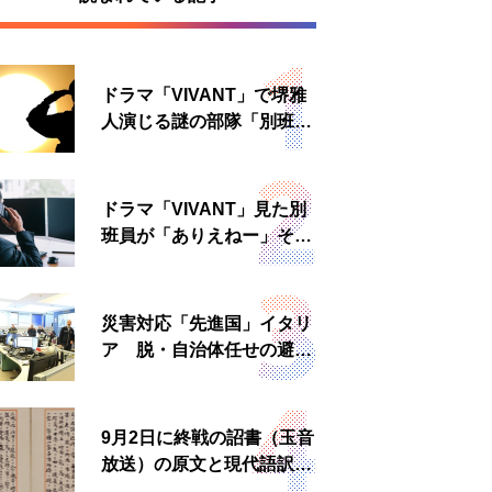
ドラマ「VIVANT」で堺雅
人演じる謎の部隊「別班」
は実在する？内情知る人物
に聞いた
ドラマ「VIVANT」見た別
班員が「ありえねー」その
理由とは 非公然組織ゆえ
の悲哀
災害対応「先進国」イタリ
ア 脱・自治体任せの避難
所運営、被災者への温かい
食事も
9月2日に終戦の詔書（玉音
放送）の原文と現代語訳を
読む もう一つの「終戦の