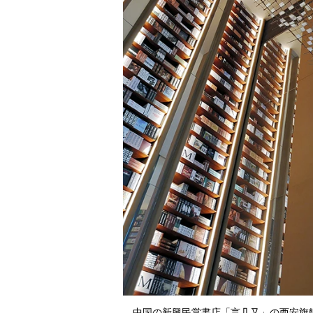
中国の新興民営書店「言几又」の西安旗