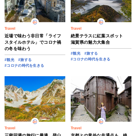
Travel
Travel
近場で味わう非日常「ライフ
絶景テラスに紅葉スポット
スタイルホテル」でコロナ禍
滋賀県の魅力大集合
の冬を味わう
#観光
#旅する
#コロナの時代を生きる
#観光
#旅する
#コロナの時代を生きる
Travel
Travel
三密回避の旅行に最適 登山
京都との意外な共通点も 絶