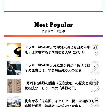
読まれている記事
ドラマ「VIVANT」で堺雅人演じる謎の部隊「別
班」は実在する？内情知る人物に聞いた
ドラマ「VIVANT」見た別班員が「ありえねー」
その理由とは 非公然組織ゆえの悲哀
9月2日に終戦の詔書（玉音放送）の原文と現代語
訳を読む もう一つの「終戦の日」
災害対応「先進国」イタリア 脱・自治体任せの
避難所運営、被災者への温かい食事も