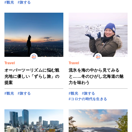
#観光
#旅する
Travel
Travel
オーバーツーリズムに悩む観
流氷を海の中から見てみる
光地に優しい「ずらし旅」の
と……冬のひがし北海道の魅
提案
力を味わう
#観光
#旅する
#観光
#旅する
#コロナの時代を生きる