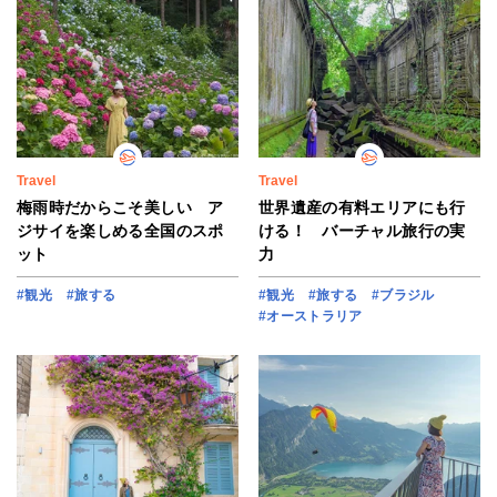
Travel
Travel
梅雨時だからこそ美しい ア
世界遺産の有料エリアにも行
ジサイを楽しめる全国のスポ
ける！ バーチャル旅行の実
ット
力
#観光
#旅する
#観光
#旅する
#ブラジル
#オーストラリア