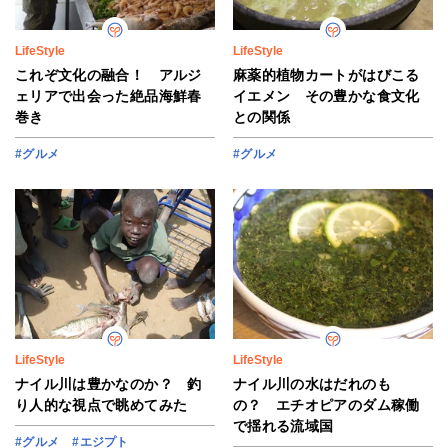
LifeStyle
LifeStyle
これぞ文化の融合！ アルジ
麻薬的植物カートがはびこる
ェリアで出会った絶品海鮮春
イエメン その豊かな食文化
巻き
との関係
#グルメ
#グルメ
LifeStyle
LifeStyle
ナイル川は豊かなのか？ 釣
ナイル川の水はだれのも
り人的な視点で眺めてみた
の？ エチオピアのダム稼働
で揺れる流域国
#グルメ
#エジプト