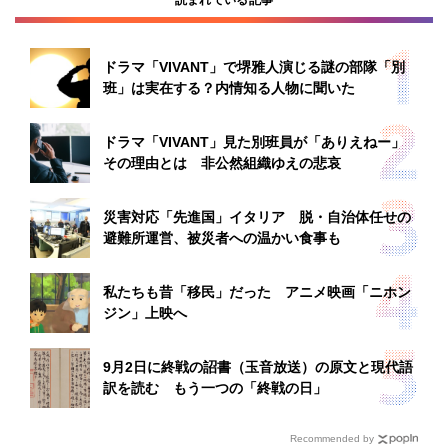
読まれている記事
ドラマ「VIVANT」で堺雅人演じる謎の部隊「別
班」は実在する？内情知る人物に聞いた
ドラマ「VIVANT」見た別班員が「ありえねー」
その理由とは 非公然組織ゆえの悲哀
災害対応「先進国」イタリア 脱・自治体任せの
避難所運営、被災者への温かい食事も
私たちも昔「移民」だった アニメ映画「ニホン
ジン」上映へ
9月2日に終戦の詔書（玉音放送）の原文と現代語
訳を読む もう一つの「終戦の日」
Recommended by