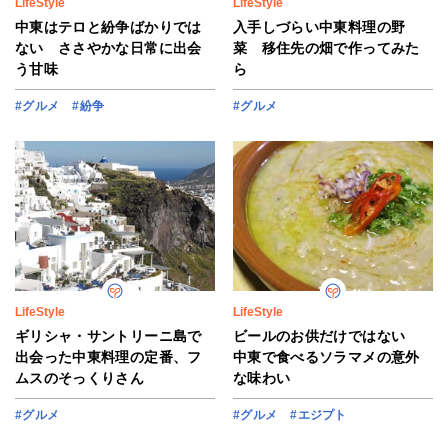
LifeStyle
LifeStyle
中東はテロと紛争ばかりでは
入手しづらい中東料理の野
ない ささやかな日常に出会
菜 移住先の畑で作ってみた
う甘味
ら
#グルメ
#紛争
#グルメ
LifeStyle
LifeStyle
ギリシャ・サントリーニ島で
ビールのお供だけではない
出会った中東料理の定番、フ
中東で食べるソラマメの意外
ムスのそっくりさん
な味わい
#グルメ
#グルメ
#エジプト