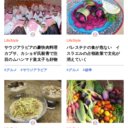
LifeStyle
LifeStyle
サウジアラビアの豪快肉料理
パレスチナの食が危ない イ
カプサ、カショギ氏殺害で注
スラエルの占領政策で文化が
目のムハンマド皇太子も好物
消えていく
#グルメ
#サウジアラビア
#グルメ
#紛争