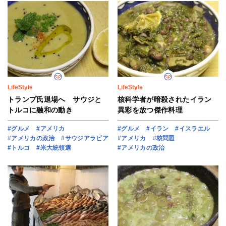
LifeStyle
LifeStyle
トランプ氏退場へ サウジと
核科学者が暗殺されたイラン
トルコに融和の動き
異彩を放つ傑作料理
#グルメ
#アメリカ
#グルメ
#イラン
#イスラエル
#アメリカの政治
#サウジアラビア
#アメリカ
#核問題
#トルコ
#米大統領選
#アメリカの政治