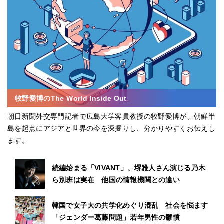
牧野愛博のThe World Inside Out
朝日新聞外交専門記者で広島大学客員教授の牧野愛博が、朝鮮半
島を起点にアジアと世界の今を深掘りし、分かりやすくお伝えし
ます。
続編始まる「VIVANT」、堺雅人さん演じる乃木
ら別班は実在 他国の情報機関との違い
韓国で女子大の共学化めぐり混乱 社会を悩ます
「ジェンダー葛藤問題」若年男性の鬱憤