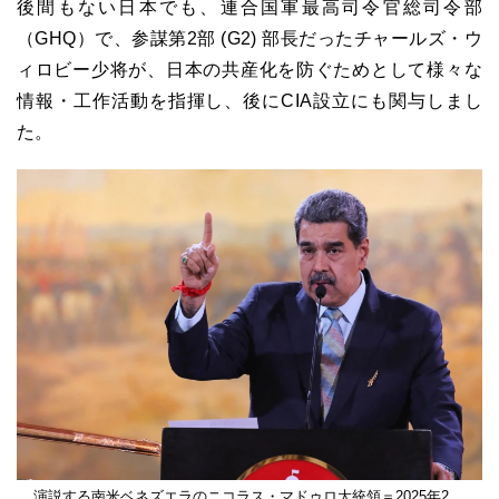
後間もない日本でも、連合国軍最高司令官総司令部
（GHQ）で、参謀第2部 (G2) 部長だったチャールズ・ウ
ィロビー少将が、日本の共産化を防ぐためとして様々な
情報・工作活動を指揮し、後にCIA設立にも関与しまし
た。
演説する南米ベネズエラのニコラス・マドゥロ大統領＝2025年2