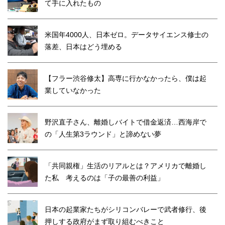
て手に入れたもの
米国年4000人、日本ゼロ。データサイエンス修士の
落差、日本はどう埋める
【フラー渋谷修太】高専に行かなかったら、僕は起
業していなかった
野沢直子さん、離婚しバイトで借金返済…西海岸で
の「人生第3ラウンド」と諦めない夢
「共同親権」生活のリアルとは？アメリカで離婚し
た私 考えるのは「子の最善の利益」
日本の起業家たちがシリコンバレーで武者修行、後
押しする政府がまず取り組むべきこと