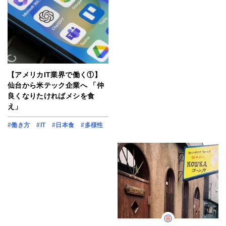
【アメリカIT業界で働く①】
仙台から米テック企業へ 「仲
良くなりたければメシを食
え」
#働き方
#IT
#日本食
#多様性