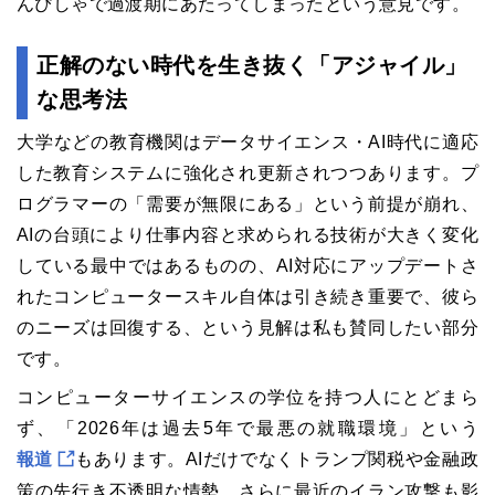
んぴしゃで過渡期にあたってしまったという意見です。
正解のない時代を生き抜く「アジャイル」
な思考法
大学などの教育機関はデータサイエンス・AI時代に適応
した教育システムに強化され更新されつつあります。プ
ログラマーの「需要が無限にある」という前提が崩れ、
AIの台頭により仕事内容と求められる技術が大きく変化
している最中ではあるものの、AI対応にアップデートさ
れたコンピュータースキル自体は引き続き重要で、彼ら
のニーズは回復する、という見解は私も賛同したい部分
です。
コンピューターサイエンスの学位を持つ人にとどまら
ず、「2026年は過去5年で最悪の就職環境」という
報道
もあります。AIだけでなくトランプ関税や金融政
策の先行き不透明な情勢、さらに最近のイラン攻撃も影