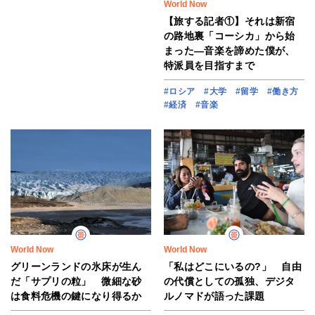
World Now
【旅する記者①】それは新宿
の路地裏「コーシカ」から始
まった―音楽を諦めた僕が、
特派員を目指すまで
#ロシア
#大学
#留学
#働き方
#経済
#音楽
World Now
World Now
グリーンランドの氷床が生ん
「私はどこにいるの?」 自由
だ「サプリの粒」 微細な砂
の代償としての孤独、デジタ
は食料危機の鍵になり得るか
ルノマドが語った課題