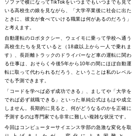
ソファで横になってTikTokをいつまでもいつまでも見て
いる高校生の娘を見ながら、「大学卒業後に社会に出た
ときに、彼女が食べていける職業は何があるのだろう」
と考えます。
自動運転のロボタクシー、ウェイモに乗って学校へ通う
高校生たちを見ていると（18歳以上から一人で乗れま
す）、長距離トラックのドライバーなど車の運転に関わ
る仕事は、おそらく今後5年から10年の間にほぼ自動運
転に取って代わられるだろう、ということは私のレベル
でも予測できます。
「コードを学べば必ず成功できる」、ましてや「大学を
でれば必ず就職できる」といった単純公式はもはや成立
しません。長期的に見ると、何がどうなるのかを正確に
予測するのは専門家でも非常に難しい複雑な状況です。
今回はコンピューターサイエンス学部の急激な変化を取
り上げましたが、変化による困難と、