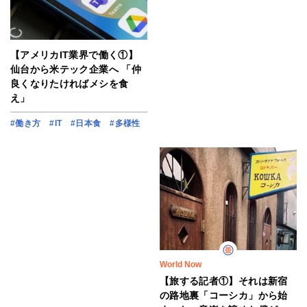
【アメリカIT業界で働く①】
仙台から米テック企業へ 「仲
良くなりたければメシを食
え」
#働き方
#IT
#日本食
#多様性
World Now
【旅する記者①】それは新宿
の路地裏「コーシカ」から始