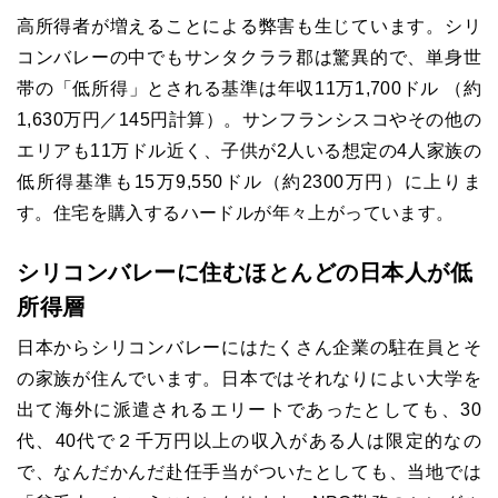
高所得者が増えることによる弊害も生じています。シリ
コンバレーの中でもサンタクララ郡は驚異的で、単身世
帯の「低所得」とされる基準は年収11万1,700ドル （約
1,630万円／145円計算）。サンフランシスコやその他の
エリアも11万ドル近く、子供が2人いる想定の4人家族の
低所得基準も15万9,550ドル（約2300万円）に上りま
す。住宅を購入するハードルが年々上がっています。
シリコンバレーに住むほとんどの日本人が低
所得層
日本からシリコンバレーにはたくさん企業の駐在員とそ
の家族が住んでいます。日本ではそれなりによい大学を
出て海外に派遣されるエリートであったとしても、30
代、40代で２千万円以上の収入がある人は限定的なの
で、なんだかんだ赴任手当がついたとしても、当地では