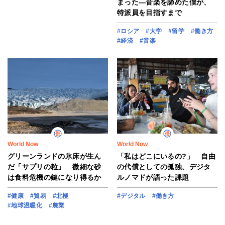
まった―音楽を諦めた僕が、
特派員を目指すまで
#ロシア
#大学
#留学
#働き方
#経済
#音楽
World Now
World Now
グリーンランドの氷床が生ん
「私はどこにいるの?」 自由
だ「サプリの粒」 微細な砂
の代償としての孤独、デジタ
は食料危機の鍵になり得るか
ルノマドが語った課題
#健康
#貿易
#北極
#デジタル
#働き方
#地球温暖化
#農業