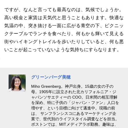
ですが、なんと言っても最高なのは、気候でしょうか。
高い税金と家賃は天気代と思うこともあります。快適な
気温の中、突き抜ける一面に広がる青空の下、ピクニッ
クテーブルでランチを食べたり、何もかも輝いて見える
街やハイキングトレイルを歩いたりしていると、何も悪
いことが起こっていないような気持ちにすらなります。
グリーンバーグ美穂
Miho Greenberg。神戸出身。15歳の女の子の
母。1905年に設立された北カリフォルニア・ジ
ャパンソサエティーの COO。日米間の相互理解
を深め、特に子供の「ジャパン・ファン」人口を
増やす、という目標に向けて邁進中。現職の前
は、 サンフランシスコにあるマーケティング企
業で、世代別のライフスタイル調査などを担当。
ボストンでは、MITメディアラボ勤務。趣味は、