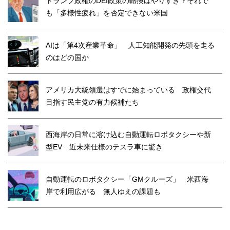
トランプ政権のDEI政策の転換はやりすぎ？それで
も「多様性疲れ」を否定できない米国
AIは「第4次産業革命」 人工知能開発の先頭を走る
のはどの国か
アメリカ大統領選はすでに始まっている 政権交代
目指す民主党の有力候補たち
西海岸の日常に溶け込む自動運転ロボタクシーや新
型EV 近未来仕様のテスラ車に驚き
自動運転のロボタクシー「GMクルーズ」 米西海
岸で利用広がる 無人ゆえの課題も