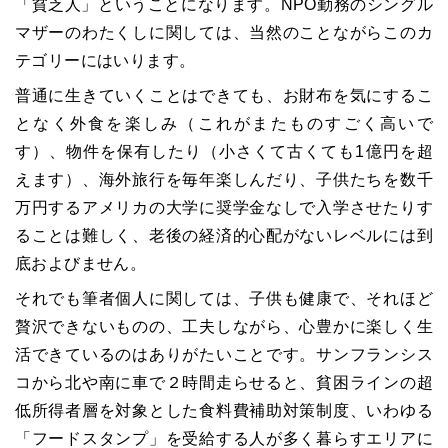
「貧乏人」ということになります。NPO勤務のシングル
マザーのわたくしに関しては、当然のことながらこのカ
テゴリーにはいります。
普通に生きていくことはできても、お財布を気にするこ
となく外食を楽しみ（これがまたものすごく高いで
す）、物件を保有したり（小さくて古くても1億円を超
えます）、海外旅行を毎年楽しんだり、子供たちを数千
万円するアメリカの大学に奨学金なしで入学させたりす
ることは難しく、老後の経済的心配がないレベルには到
底およびません。
それでも筆者個人に関しては、子供も健康で、それほど
贅沢できないものの、工夫しながら、心豊かに楽しく生
活できているのはありがたいことです。サンフランシス
コから北や南に車で２時間走らせると、貧困ラインの超
低所得者層を対象とした食料費補助対策制度、いわゆる
「フードスタンプ」を受給する人が多く暮らすエリアに