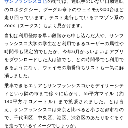
サンフランシスコ
の街では、運転手のいない自動運転
のロボタクシー、グーグル傘下のウェイモが300台ほど
走り回っています。テスト走行しているアマゾン系の
Zoox（ズークス）もよく見かけます。
当初は利用登録を早い段階から申し込んだ人や、サンフ
ランシスコ大学の学生など利用できるユーザーの属性や
時間帯も限定的でしたが、今年6月からいよいよアプリ
をダウンロードした人は誰でも、どの時間帯でも利用で
きるようになり、ウェイモの順番待ちリストも一気に解
消しました。
乗車できるエリアもサンフランシスコからデイリーシテ
ィという隣の市まで徐々に広がり、55平方マイル（約
140平方キロメートル）まで拡張されました。とは言
え、サンフランシスコは東京と比べると小さな都市なの
で、千代田区、中央区、港区、渋谷区のあたりをぐるぐ
る走っているイメージでしょうか。