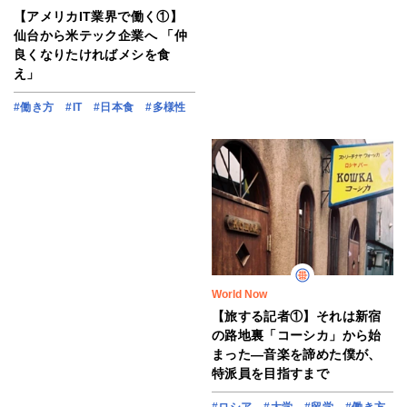
【アメリカIT業界で働く①】
仙台から米テック企業へ 「仲
良くなりたければメシを食
え」
#働き方
#IT
#日本食
#多様性
World Now
【旅する記者①】それは新宿
の路地裏「コーシカ」から始
まった―音楽を諦めた僕が、
特派員を目指すまで