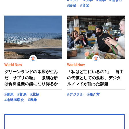
#ロシア
#大学
#留学
#働き方
#経済
#音楽
World Now
World Now
グリーンランドの氷床が生ん
「私はどこにいるの?」 自由
だ「サプリの粒」 微細な砂
の代償としての孤独、デジタ
は食料危機の鍵になり得るか
ルノマドが語った課題
#健康
#貿易
#北極
#デジタル
#働き方
#地球温暖化
#農業