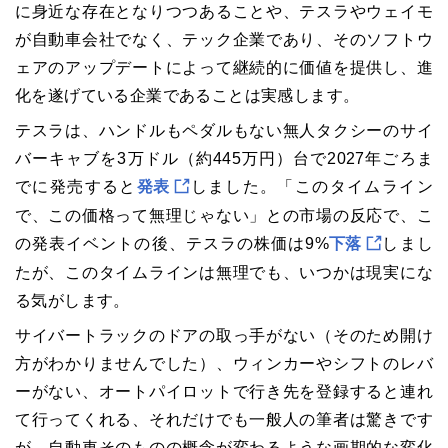
に身近な存在となりつつあることや、テスラやウェイモ
が自動車会社でなく、テック企業であり、そのソフトウ
ェアのアップデートによって継続的に価値を提供し、進
化を遂げている企業であることは実感します。
テスラは、ハンドルもペダルもない無人タクシーのサイ
バーキャブを3万ドル（約445万円）台で2027年ごろま
でに発売すると
発表
しました。「このタイムライン
で、この価格って無理じゃない」との市場の反応で、こ
の発表イベントの後、テスラの株価は9%
下落
しまし
たが、このタイムラインは無理でも、いつかは現実にな
る気がします。
サイバートラックのドアの取っ手がない（そのため開け
方がわかりませんでした）、ウィンカーやシフトのレバ
ーがない、オートパイロットで行き先を登録すると連れ
て行ってくれる、それだけでも一般人の筆者は驚きです
が、自動車そのものの概念が変わるような画期的な変化