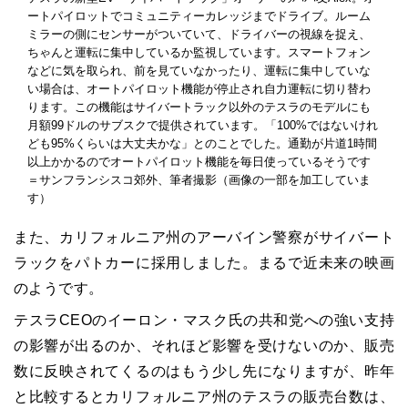
ートパイロットでコミュニティーカレッジまでドライブ。ルーム
ミラーの側にセンサーがついていて、ドライバーの視線を捉え、
ちゃんと運転に集中しているか監視しています。スマートフォン
などに気を取られ、前を見ていなかったり、運転に集中していな
い場合は、オートパイロット機能が停止され自力運転に切り替わ
ります。この機能はサイバートラック以外のテスラのモデルにも
月額99ドルのサブスクで提供されています。「100%ではないけれ
ども95%くらいは大丈夫かな」とのことでした。通勤が片道1時間
以上かかるのでオートパイロット機能を毎日使っているそうです
＝サンフランシスコ郊外、筆者撮影（画像の一部を加工していま
す）
また、カリフォルニア州のアーバイン警察がサイバート
ラックをパトカーに採用しました。まるで近未来の映画
のようです。
テスラCEOのイーロン・マスク氏の共和党への強い支持
の影響が出るのか、それほど影響を受けないのか、販売
数に反映されてくるのはもう少し先になりますが、昨年
と比較するとカリフォルニア州のテスラの販売台数は、