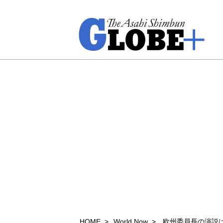
HOME
World Now
欧州委員長の演説