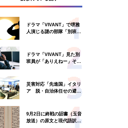
ドラマ「VIVANT」で堺雅
人演じる謎の部隊「別班」
は実在する？内情知る人物
に聞いた
ドラマ「VIVANT」見た別
班員が「ありえねー」その
理由とは 非公然組織ゆえ
の悲哀
災害対応「先進国」イタリ
ア 脱・自治体任せの避難
所運営、被災者への温かい
食事も
9月2日に終戦の詔書（玉音
放送）の原文と現代語訳を
読む もう一つの「終戦の