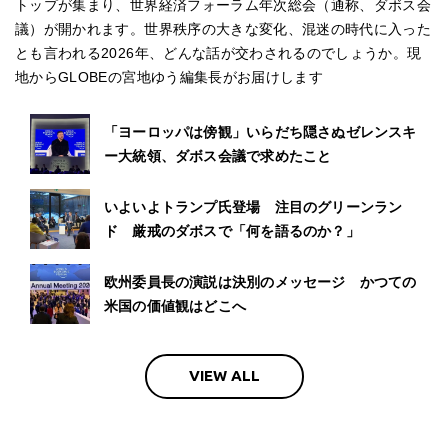
トップが集まり、世界経済フォーラム年次総会（通称、ダボス会
議）が開かれます。世界秩序の大きな変化、混迷の時代に入った
とも言われる2026年、どんな話が交わされるのでしょうか。現
地からGLOBEの宮地ゆう編集長がお届けします
「ヨーロッパは傍観」いらだち隠さぬゼレンスキ
ー大統領、ダボス会議で求めたこと
いよいよトランプ氏登場 注目のグリーンラン
ド 厳戒のダボスで「何を語るのか？」
欧州委員長の演説は決別のメッセージ かつての
米国の価値観はどこへ
VIEW ALL