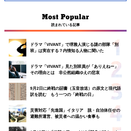
読まれている記事
ドラマ「VIVANT」で堺雅人演じる謎の部隊「別
班」は実在する？内情知る人物に聞いた
ドラマ「VIVANT」見た別班員が「ありえねー」
その理由とは 非公然組織ゆえの悲哀
9月2日に終戦の詔書（玉音放送）の原文と現代語
訳を読む もう一つの「終戦の日」
災害対応「先進国」イタリア 脱・自治体任せの
避難所運営、被災者への温かい食事も