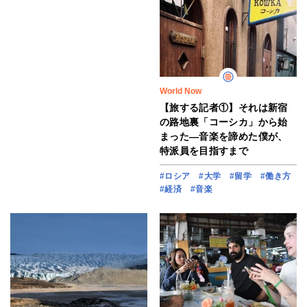
World Now
【旅する記者①】それは新宿
の路地裏「コーシカ」から始
まった―音楽を諦めた僕が、
特派員を目指すまで
#ロシア
#大学
#留学
#働き方
#経済
#音楽