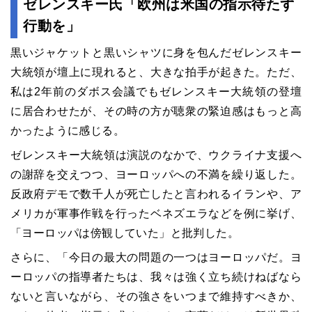
ゼレンスキー氏「欧州は米国の指示待たず
行動を」
黒いジャケットと黒いシャツに身を包んだゼレンスキー
大統領が壇上に現れると、大きな拍手が起きた。ただ、
私は2年前のダボス会議でもゼレンスキー大統領の登壇
に居合わせたが、その時の方が聴衆の緊迫感はもっと高
かったように感じる。
ゼレンスキー大統領は演説のなかで、ウクライナ支援へ
の謝辞を交えつつ、ヨーロッパへの不満を繰り返した。
反政府デモで数千人が死亡したと言われるイランや、ア
メリカが軍事作戦を行ったベネズエラなどを例に挙げ、
「ヨーロッパは傍観していた」と批判した。
さらに、「今日の最大の問題の一つはヨーロッパだ。ヨ
ーロッパの指導者たちは、我々は強く立ち続けねばなら
ないと言いながら、その強さをいつまで維持すべきか、