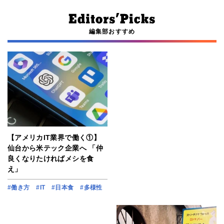
編集部おすすめ
【アメリカIT業界で働く①】
仙台から米テック企業へ 「仲
良くなりたければメシを食
え」
#働き方
#IT
#日本食
#多様性