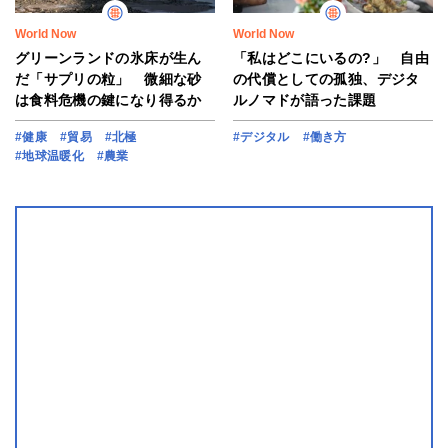
World Now
World Now
グリーンランドの氷床が生ん
「私はどこにいるの?」 自由
だ「サプリの粒」 微細な砂
の代償としての孤独、デジタ
は食料危機の鍵になり得るか
ルノマドが語った課題
#健康
#貿易
#北極
#デジタル
#働き方
#地球温暖化
#農業