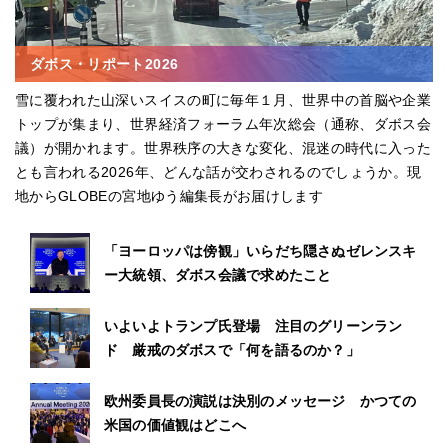
ダボス・リポート2026
雪に覆われた山深いスイスの町に毎年１月、世界中の首脳や企業
トップが集まり、世界経済フォーラム年次総会（通称、ダボス会
議）が開かれます。世界秩序の大きな変化、混迷の時代に入った
とも言われる2026年、どんな話が交わされるのでしょうか。現
地からGLOBEの宮地ゆう編集長がお届けします
「ヨーロッパは傍観」いらだち隠さぬゼレンスキ
ー大統領、ダボス会議で求めたこと
いよいよトランプ氏登場 注目のグリーンラン
ド 厳戒のダボスで「何を語るのか？」
欧州委員長の演説は決別のメッセージ かつての
米国の価値観はどこへ