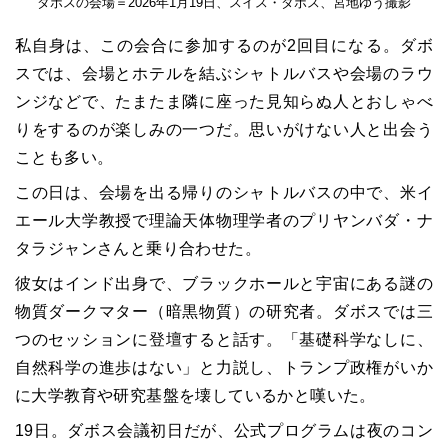
ダボスの会場＝2026年1月19日、スイス・ダボス、宮地ゆう撮影
私自身は、この会合に参加するのが2回目になる。ダボ
スでは、会場とホテルを結ぶシャトルバスや会場のラウ
ンジなどで、たまたま隣に座った見知らぬ人とおしゃべ
りをするのが楽しみの一つだ。思いがけない人と出会う
ことも多い。
この日は、会場を出る帰りのシャトルバスの中で、米イ
エール大学教授で理論天体物理学者のプリヤンバダ・ナ
タラジャンさんと乗り合わせた。
彼女はインド出身で、ブラックホールと宇宙にある謎の
物質ダークマター（暗黒物質）の研究者。ダボスでは三
つのセッションに登壇すると話す。「基礎科学なしに、
自然科学の進歩はない」と力説し、トランプ政権がいか
に大学教育や研究基盤を壊しているかと嘆いた。
19日。ダボス会議初日だが、公式プログラムは夜のコン