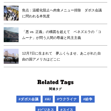
焦点：温暖化阻止へ肉食メニュー排除 ダボス会議
に問われる本気度
「悪 vs. 正義」の構図を超えて ベネズエラの「コ
ムーナ」が問う人間の尊厳と民主主義
12月7日に生まれて 夢ふくらませ、あこがれた自
由の国アメリカはどこに
関連タグ
#ダボス会議
#AI
#ウクライナ
#紛争
#ビジネス
#スイス