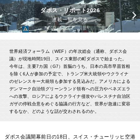
ダボス・リポート2026
連載一覧を見る
世界経済フォーラム（WEF）の年次総会（通称、ダボス会
議）が現地時間19日、スイス東部の町ダボスで始まった。
今年は、主要7カ国（G7）首脳のうち、日本の高市早苗首相
を除く6人が参加の予定で、トランプ米大統領やウクライナ
のゼレンスキー大統領も参加する見込みだ。アメリカによる
デンマーク自治領グリーンランド領有への圧力やベネズエラ
への攻撃、ロシアによるウクライナ侵攻やパレスチナ自治区
ガザの停戦合意をめぐる協議の行方など、世界が急速に変容
するなか、どのような話が交わされるのか。
ダボス会議開幕前日の18日、スイス・チューリッヒ空港