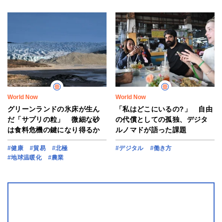
World Now
World Now
グリーンランドの氷床が生ん
「私はどこにいるの?」 自由
だ「サプリの粒」 微細な砂
の代償としての孤独、デジタ
は食料危機の鍵になり得るか
ルノマドが語った課題
#健康
#貿易
#北極
#デジタル
#働き方
#地球温暖化
#農業