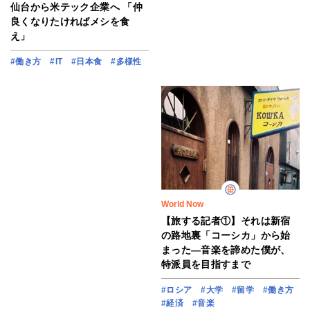
仙台から米テック企業へ 「仲
良くなりたければメシを食
え」
#働き方
#IT
#日本食
#多様性
World Now
【旅する記者①】それは新宿
の路地裏「コーシカ」から始
まった―音楽を諦めた僕が、
特派員を目指すまで
#ロシア
#大学
#留学
#働き方
#経済
#音楽