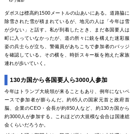
ゆう撮影
ダボスは標高約1500メートルの山あいにある。道路脇に
除雪された雪が積まれているが、地元の人は「今年は雪
が少ない」と話す。私が到着したとき、まだ各国要人は
町に入っていなかったが、道の所々に銃を構えた迷彩服
姿の兵士らが立ち、警備員があちこちで参加者のバッジ
を確認している。その横を、時折スキー板を抱えた家族
連れが歩いていく。
130カ国から各国要人ら3000人参加
今年はトランプ大統領が来ることもあり、例年にないペ
ースで参加者が膨らんだ。約65人の国家元首と政府首
脳、企業のCEO・会長が約850人など、約130カ国から
約3000人が参加する。これほどの大規模な会合は国連総
会くらいだろうか。