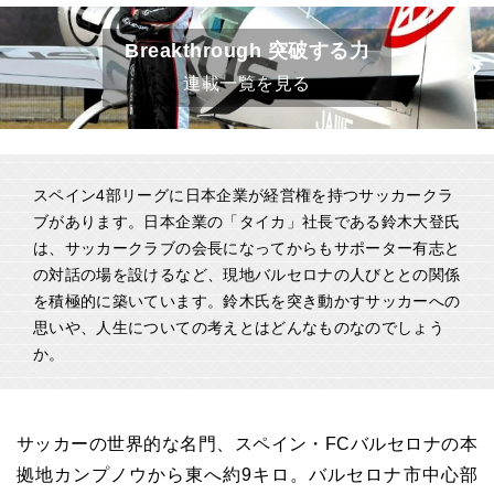
Breakthrough 突破する力
連載一覧を見る
スペイン4部リーグに日本企業が経営権を持つサッカークラ
ブがあります。日本企業の「タイカ」社長である鈴木大登氏
は、サッカークラブの会長になってからもサポーター有志と
の対話の場を設けるなど、現地バルセロナの人びととの関係
を積極的に築いています。鈴木氏を突き動かすサッカーへの
思いや、人生についての考えとはどんなものなのでしょう
か。
サッカーの世界的な名門、スペイン・FCバルセロナの本
拠地カンプノウから東へ約9キロ。バルセロナ市中心部