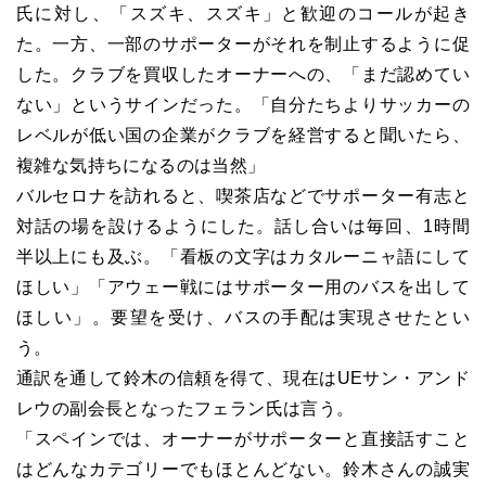
氏に対し、「スズキ、スズキ」と歓迎のコールが起き
た。一方、一部のサポーターがそれを制止するように促
した。クラブを買収したオーナーへの、「まだ認めてい
ない」というサインだった。「自分たちよりサッカーの
レベルが低い国の企業がクラブを経営すると聞いたら、
複雑な気持ちになるのは当然」
バルセロナを訪れると、喫茶店などでサポーター有志と
対話の場を設けるようにした。話し合いは毎回、1時間
半以上にも及ぶ。「看板の文字はカタルーニャ語にして
ほしい」「アウェー戦にはサポーター用のバスを出して
ほしい」。要望を受け、バスの手配は実現させたとい
う。
通訳を通して鈴木の信頼を得て、現在はUEサン・アンド
レウの副会長となったフェラン氏は言う。
「スペインでは、オーナーがサポーターと直接話すこと
はどんなカテゴリーでもほとんどない。鈴木さんの誠実