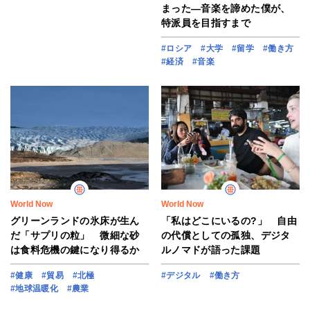
まった―音楽を諦めた僕が、
特派員を目指すまで
#ロシア
#大学
#留学
#働き方
#経済
#音楽
World Now
World Now
グリーンランドの氷床が生ん
「私はどこにいるの?」 自由
だ「サプリの粒」 微細な砂
の代償としての孤独、デジタ
は食料危機の鍵になり得るか
ルノマドが語った課題
#健康
#貿易
#北極
#デジタル
#働き方
#地球温暖化
#農業