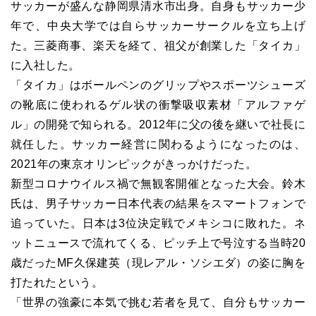
サッカーが盛んな静岡県清水市出身。自身もサッカー少
年で、中央大学では自らサッカーサークルを立ち上げ
た。三菱商事、楽天を経て、祖父が創業した「タイカ」
に入社した。
「タイカ」はボールペンのグリップやスポーツシューズ
の靴底に使われるゲル状の衝撃吸収素材「アルファゲ
ル」の開発で知られる。2012年に父の後を継いで社長に
就任した。サッカー経営に関わるようになったのは、
2021年の東京オリンピックがきっかけだった。
新型コロナウイルス禍で無観客開催となった大会。鈴木
氏は、男子サッカー日本代表の結果をスマートフォンで
追っていた。日本は3位決定戦でメキシコに敗れた。ネ
ットニュースで流れてくる、ピッチ上で号泣する当時20
歳だったMF久保建英（現レアル・ソシエダ）の姿に胸を
打たれたという。
「世界の強豪に本気で挑む若者を見て、自分もサッカー