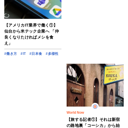
【アメリカIT業界で働く①】
仙台から米テック企業へ 「仲
良くなりたければメシを食
え」
#働き方
#IT
#日本食
#多様性
World Now
【旅する記者①】それは新宿
の路地裏「コーシカ」から始