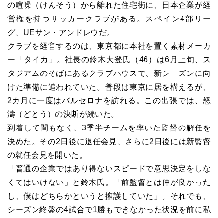
の喧噪（けんそう）から離れた住宅街に、日本企業が経
営権を持つサッカークラブがある。スペイン4部リー
グ、UEサン・アンドレウだ。
クラブを経営するのは、東京都に本社を置く素材メーカ
ー「タイカ」。社長の鈴木大登氏（46）は6月上旬、ス
タジアムのそばにあるクラブハウスで、新シーズンに向
けた準備に追われていた。普段は東京に居を構えるが、
2カ月に一度はバルセロナを訪れる。この出張では、怒
濤（どとう）の決断が続いた。
到着して間もなく、3季半チームを率いた監督の解任を
決めた。その2日後に退任会見、さらに2日後には新監督
の就任会見を開いた。
「普通の企業ではあり得ないスピードで意思決定をしな
くてはいけない」と鈴木氏。「前監督とは仲が良かった
し、僕はどちらかというと擁護していた」。それでも、
シーズン終盤の4試合で1勝もできなかった状況を前に私