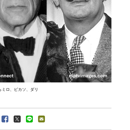
らミロ、ピカソ、ダリ