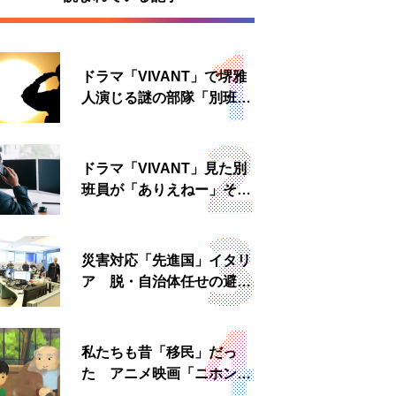
ドラマ「VIVANT」で堺雅
人演じる謎の部隊「別班」
は実在する？内情知る人物
に聞いた
ドラマ「VIVANT」見た別
班員が「ありえねー」その
理由とは 非公然組織ゆえ
の悲哀
災害対応「先進国」イタリ
ア 脱・自治体任せの避難
所運営、被災者への温かい
食事も
私たちも昔「移民」だっ
た アニメ映画「ニホンジ
ン」上映へ