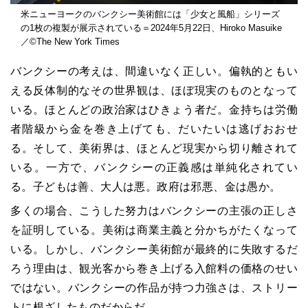
米ニューヨークのバンクシー美術館には「少女と風船」シリーズ
の1枚の複製が展示されている＝2024年5月22日、Hiroko Masuike
／©The New York Times
バンクシーの考えは、間違いなく正しい。偏執的ともい
える反体制的なその世界観は、ほぼ現実のものとなって
いる。ほとんどの政治家はひきょう者だ。金持ちは労働
者階級から金を巻き上げても、だいたいは逃げおおせ
る。そして、美術界は、ほとんど現実から切り離されて
いる。一方で、バンクシーの正義感は単純化されてい
る。子どもは善、大人は悪。政府は邪悪、金は愚か。
多くの場合、こうした努力はバンクシーの主張の正しさ
を証明している。美術は商業主義と分かちがたくなって
いる。しかし、バンクシー美術館が最終的に失敗するだ
ろう理由は、観光客から巻き上げる入館料の価格のせい
ではない。バンクシーの作品が持つ力強さは、ストリー
トに根ざしたものだからだ。