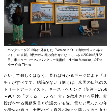
バンクシーが2019年に発表した「Venice in Oil（油絵の中のベネチ
ア）」の複製。9枚の絵の組み合わせになっている＝2024年5月22
日、米ニューヨークのバンクシー美術館、Hiroko Masuike／©The
New York Times
たいして難しくはなく、見れば分かるギャグによる「オ
チ」がすべてで、結論がない（例えば、米国の伝説のス
トリートアーティスト、キース・ヘリング〈訳注＝1958
－90〉の「吠える（ほえる）犬」を散歩させる男性。枕
投げをする機動隊員と抗議のデモ隊。雪だと思った少年
の舌先の粉は、大型のゴミ容器が燃えて降ってきた灰だ