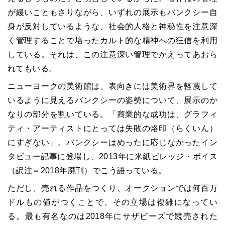
が緩いこともさりながら、いずれの展示もバンクシー自
身が反対しているような、社会的人格と神秘性を注意深
く管理することで培ったカルト的な精神への狂信を利用
している。それは、この注意深い管理でかえってあおら
れてもいる。
ニューヨークの美術館は、表向きには美術界を軽蔑して
いるように見えるバンクシーの姿勢について、展示のか
なりの部分を割いている。「商業的な成功は、グラフィ
ティ・アーティストにとっては失敗の烙印（らくいん）
にすぎない」。バンクシーはめったに応じなかったイン
タビュー記事に登場し、2013年に米紙ビレッジ・ボイス
（訳注＝2018年廃刊）でこう語っている。
ただし、売れる作品をつくり、オークションでは何百万
ドルもの値がつくことで、その立場は複雑になってい
る。最も有名なのは2018年にサザビーズで競売された