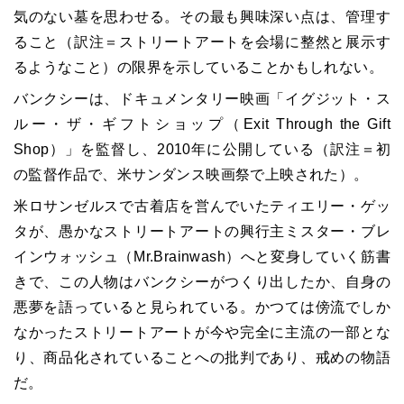
気のない墓を思わせる。その最も興味深い点は、管理す
ること（訳注＝ストリートアートを会場に整然と展示す
るようなこと）の限界を示していることかもしれない。
バンクシーは、ドキュメンタリー映画「イグジット・ス
ルー・ザ・ギフトショップ（Exit Through the Gift
Shop）」を監督し、2010年に公開している（訳注＝初
の監督作品で、米サンダンス映画祭で上映された）。
米ロサンゼルスで古着店を営んでいたティエリー・ゲッ
タが、愚かなストリートアートの興行主ミスター・ブレ
インウォッシュ（Mr.Brainwash）へと変身していく筋書
きで、この人物はバンクシーがつくり出したか、自身の
悪夢を語っていると見られている。かつては傍流でしか
なかったストリートアートが今や完全に主流の一部とな
り、商品化されていることへの批判であり、戒めの物語
だ。