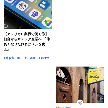
【アメリカIT業界で働く①】
仙台から米テック企業へ 「仲
良くなりたければメシを食
え」
#働き方
#IT
#日本食
#多様性
World Now