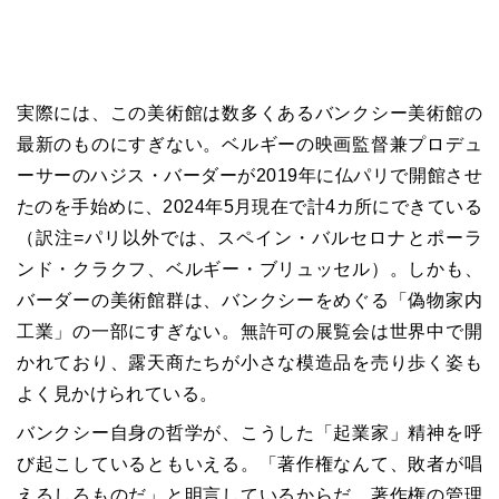
実際には、この美術館は数多くあるバンクシー美術館の
最新のものにすぎない。ベルギーの映画監督兼プロデュ
ーサーのハジス・バーダーが2019年に仏パリで開館させ
たのを手始めに、2024年5月現在で計4カ所にできている
（訳注=パリ以外では、スペイン・バルセロナとポーラ
ンド・クラクフ、ベルギー・ブリュッセル）。しかも、
バーダーの美術館群は、バンクシーをめぐる「偽物家内
工業」の一部にすぎない。無許可の展覧会は世界中で開
かれており、露天商たちが小さな模造品を売り歩く姿も
よく見かけられている。
バンクシー自身の哲学が、こうした「起業家」精神を呼
び起こしているともいえる。「著作権なんて、敗者が唱
えるしろものだ」と明言しているからだ。著作権の管理