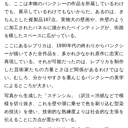
も、ここは本物のバンクシーの作品を所蔵しているわけ
でも、展示しているわけでもないからだ。あるのは、き
ちんとした複製品167点。実物大の壁画や、外壁のよう
に加工されたパネルに描かれたペインティングが、街路
を模したスペースに広がっている。
ここにあるレプリカは、1990年代の終わりからバンクシ
ーが描いてきた全作品を、多かれ少なかれ原作に忠実に
再現している。それが可能だったのは、レプリカを制作
した芸術家たちの力量とさほど関係があるわけではな
い。むしろ、分かりやすさを重んじるバンクシーの美学
によるところが大きい。
写真から生成した「ステンシル」（訳注＝渋紙などで模
様を切り抜き、これを壁や塀に乗せて色を刷り込む型染
め技法）を使い、技術的な熟練度よりは社会的な主張を
伝えることに力点が置かれている。