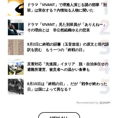
ドラマ「VIVANT」で堺雅人演じる謎の部隊「別
班」は実在する？内情知る人物に聞いた
ドラマ「VIVANT」見た別班員が「ありえねー」
その理由とは 非公然組織ゆえの悲哀
9月2日に終戦の詔書（玉音放送）の原文と現代語
訳を読む もう一つの「終戦の日」
災害対応「先進国」イタリア 脱・自治体任せの
避難所運営、被災者への温かい食事も
8月15日は「終戦の日」、だが「戦争が終わった
日」は国によって異なる？
Recommended by
VIEW ALL