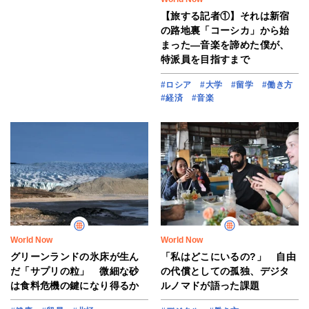
【旅する記者①】それは新宿
の路地裏「コーシカ」から始
まった―音楽を諦めた僕が、
特派員を目指すまで
#ロシア
#大学
#留学
#働き方
#経済
#音楽
World Now
World Now
グリーンランドの氷床が生ん
「私はどこにいるの?」 自由
だ「サプリの粒」 微細な砂
の代償としての孤独、デジタ
は食料危機の鍵になり得るか
ルノマドが語った課題