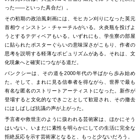
った――といった具合だ）。
その初期の政治風刺画には、モヒカン刈りになった英元
首相ウィンストン・チャーチルがいる。火炎瓶を投げよ
うとするテディベアもいる。いずれにも、学生寮の部屋
に貼られたポスターぐらいの意味深さがこもり、作者の
思考を説明する軽薄なポピュリズムがある。それは、文
化現象へと確実につながる道だ。
バンクシーは、その道を2000年代の半ばから歩み始め
た。そして、まれに見る信奉者を得ながら、世界で最も
有名な匿名のストリートアーティストになった。新作が
登場すると文化的なできごととして歓迎され、その撤去
にはしばしば抗議の声が上がった。
予言者や救世主のように扱われる芸術家は、ほかにそう
はいない。いまだに素性を明らかにしての生活に完全な
拒絶反応を示す芸術家となると、もっと少ないだろう。