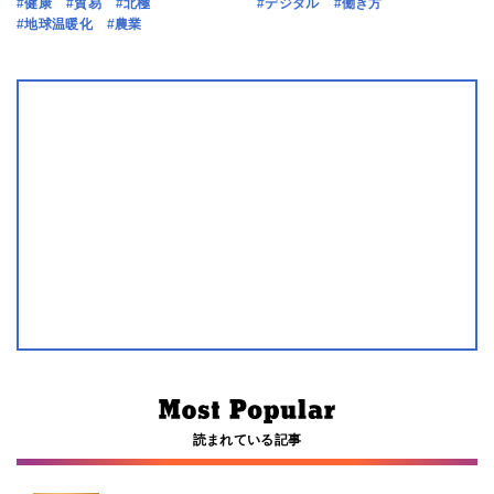
#健康
#貿易
#北極
#デジタル
#働き方
#地球温暖化
#農業
読まれている記事