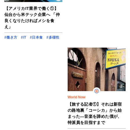
【アメリカIT業界で働く①】
仙台から米テック企業へ 「仲
良くなりたければメシを食
え」
#働き方
#IT
#日本食
#多様性
World Now
【旅する記者①】それは新宿
の路地裏「コーシカ」から始
まった―音楽を諦めた僕が、
特派員を目指すまで