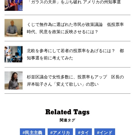
「ガラスの天井」をぶち破れ アメリカの州知事選
くじで無作為に選ばれた市民が政策議論 低投票率
時代、民意を政策に反映させるには？
北欧を参考にして若者の投票率をあげるには？ 都
知事選を前に考えてみた
杉並区議会で女性多数に、投票率もアップ 区長の
岸本聡子さん「変えて欲しい」の思い
関連タグ
#民主主義
#アメリカ
#タイ
#インド