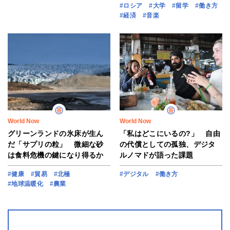
#ロシア
#大学
#留学
#働き方
#経済
#音楽
World Now
World Now
グリーンランドの氷床が生ん
「私はどこにいるの?」 自由
だ「サプリの粒」 微細な砂
の代償としての孤独、デジタ
は食料危機の鍵になり得るか
ルノマドが語った課題
#健康
#貿易
#北極
#デジタル
#働き方
#地球温暖化
#農業