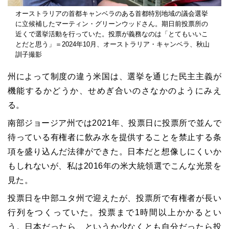
オーストラリアの首都キャンベラのある首都特別地域の議会選挙
に立候補したマーティン・グリーンウッドさん。期日前投票所の
近くで選挙活動を行っていた。投票が義務なのは「とてもいいこ
とだと思う」＝2024年10月、オーストラリア・キャンベラ、秋山
訓子撮影
州によって制度の違う米国は、選挙を通じた民主主義が
機能するかどうか、せめぎ合いのさなかのようにみえ
る。
南部ジョージア州では2021年、投票日に投票所で並んで
待っている有権者に飲み水を提供することを禁止する条
項を盛り込んだ法律ができた。日本だと想像しにくいか
もしれないが、私は2016年の米大統領選でこんな光景を
見た。
投票日を中部ユタ州で迎えたが、投票所で有権者が長い
行列をつくっていた。投票まで1時間以上かかるとい
う。日本だったら、というか少なくとも自分だったら投