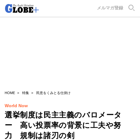
GLOBE+
メルマガ登録
HOME
特集
民意をくみとる仕掛け
World Now
選挙制度は民主主義のバロメータ
ー 高い投票率の背景に工夫や努
力 規制は諸刃の剣