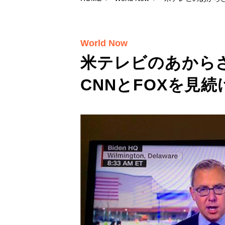
World Now
米テレビのあから
CNNとFOXを見