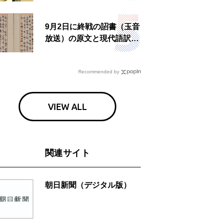
食事も
9月2日に終戦の詔書（玉音
放送）の原文と現代語訳を
読む もう一つの「終戦の
日」
Recommended by
VIEW ALL
関連サイト
朝日新聞（デジタル版）