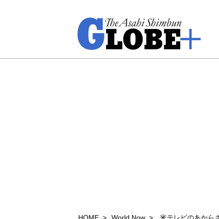
HOME
World Now
米テレビのあからさ