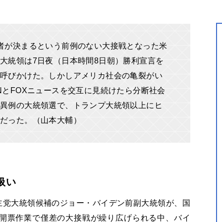
者が決まるという前例のない大接戦となった米
大統領は7日夜（日本時間8日朝）勝利宣言を
呼びかけた。しかしアメリカ社会の亀裂がい
NとFOXニュースを交互に見続けたら分断社会
異例の大統領選で、トランプ大統領以上にヒ
だった。（山本大輔）
扱い
民主党大統領候補のジョー・バイデン前副大統領が、国
開票作業で僅差の大接戦が繰り広げられる中、バイ