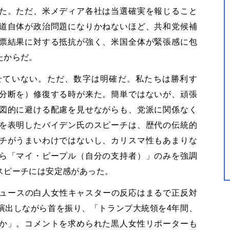
た。ただ、米メディア各社は当選確実を報じること
道自体が政治問題になりかねないほど、共和党候補
票結果に対する抵抗が強く、米国全体が緊張感に包
たからだ。
せていない。ただ、数字は明確だ。私たちは勝利す
分断を）修復する時が来た。簡単ではないが、頑張
図的に避ける配慮を見せながらも、党派に関係なく
を表明したバイデン氏のスピーチは、歴代の伝統的
チがうまいわけではないし、カリスマ性もあまりな
ら「マイ・ピープル（自分の支持者）」のみを強調
スピーチには安定感があった。
ニュースの白人女性キャスターの反応はまるで正反対
演出しながら首を振り、「トランプ大統領を4年間、
か」。コメントを求められた黒人女性リポーターも