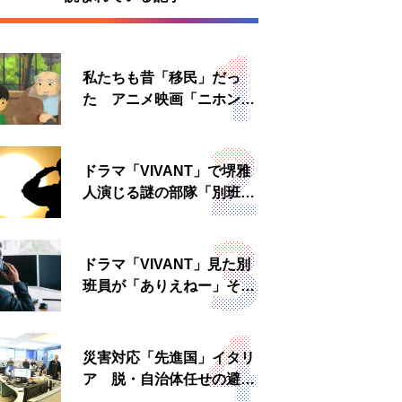
私たちも昔「移民」だっ
た アニメ映画「ニホンジ
ン」上映へ
ドラマ「VIVANT」で堺雅
人演じる謎の部隊「別班」
は実在する？内情知る人物
に聞いた
ドラマ「VIVANT」見た別
班員が「ありえねー」その
理由とは 非公然組織ゆえ
の悲哀
災害対応「先進国」イタリ
ア 脱・自治体任せの避難
所運営、被災者への温かい