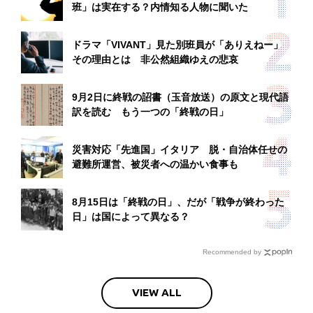
班」は実在する？内情知る人物に聞いた
ドラマ「VIVANT」見た別班員が「ありえねー」
その理由とは 非公然組織ゆえの悲哀
9月2日に終戦の詔書（玉音放送）の原文と現代語
訳を読む もう一つの「終戦の日」
災害対応「先進国」イタリア 脱・自治体任せの
避難所運営、被災者への温かい食事も
8月15日は「終戦の日」、だが「戦争が終わった
日」は国によって異なる？
Recommended by
VIEW ALL