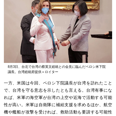
8月3日、台北で台湾の蔡英文総統との会見に臨んだペロシ米下院
議長。台湾総統府提供＝ロイター
一方、米国は今回、ペロシ下院議長が台湾を訪れたこと
で、台湾を守る意志を示したとも言える。台湾有事にな
れば、米軍の海空軍が台湾の上空や近海で活動する可能
性が高い。米軍は自衛隊に補給支援を求めるほか、航空
機や艦船が攻撃を受ければ、救助活動も要請する可能性