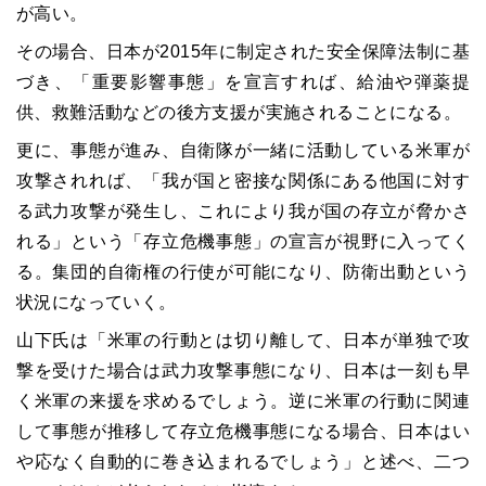
が高い。
その場合、日本が2015年に制定された安全保障法制に基
づき、「重要影響事態」を宣言すれば、給油や弾薬提
供、救難活動などの後方支援が実施されることになる。
更に、事態が進み、自衛隊が一緒に活動している米軍が
攻撃されれば、「我が国と密接な関係にある他国に対す
る武力攻撃が発生し、これにより我が国の存立が脅かさ
れる」という「存立危機事態」の宣言が視野に入ってく
る。集団的自衛権の行使が可能になり、防衛出動という
状況になっていく。
山下氏は「米軍の行動とは切り離して、日本が単独で攻
撃を受けた場合は武力攻撃事態になり、日本は一刻も早
く米軍の来援を求めるでしょう。逆に米軍の行動に関連
して事態が推移して存立危機事態になる場合、日本はい
や応なく自動的に巻き込まれるでしょう」と述べ、二つ