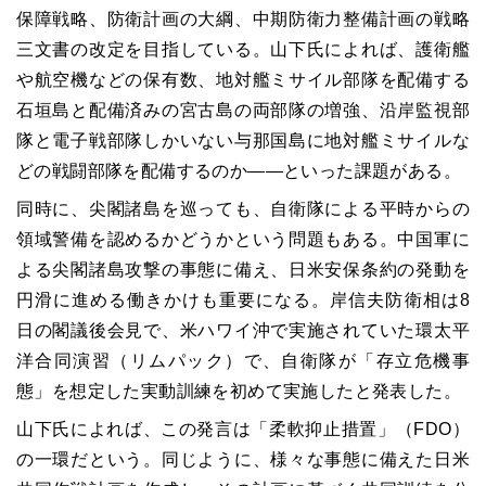
保障戦略、防衛計画の大綱、中期防衛力整備計画の戦略
三文書の改定を目指している。山下氏によれば、護衛艦
や航空機などの保有数、地対艦ミサイル部隊を配備する
石垣島と配備済みの宮古島の両部隊の増強、沿岸監視部
隊と電子戦部隊しかいない与那国島に地対艦ミサイルな
どの戦闘部隊を配備するのか――といった課題がある。
同時に、尖閣諸島を巡っても、自衛隊による平時からの
領域警備を認めるかどうかという問題もある。中国軍に
よる尖閣諸島攻撃の事態に備え、日米安保条約の発動を
円滑に進める働きかけも重要になる。岸信夫防衛相は8
日の閣議後会見で、米ハワイ沖で実施されていた環太平
洋合同演習（リムパック）で、自衛隊が「存立危機事
態」を想定した実動訓練を初めて実施したと発表した。
山下氏によれば、この発言は「柔軟抑止措置」（FDO）
の一環だという。同じように、様々な事態に備えた日米