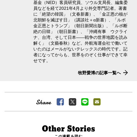
基金（NED）客員研究員、ソウル支局長、編集委
員などを経て2021年4月より外交専門記者。著書
に「絶望の韓国」（文春新書）、「金正恩の核が
北朝鮮を滅ぼす日」（講談社＋α新書）、「ルポ
金正恩とトランプ」（朝日新聞出版）、「ルポ断
絶の日韓」（朝日新書）、「沖縄有事 ウクライ
ナ、台湾、そして日本――戦争の世界地図を読み
解く」（文藝春秋）など。外航海運会社で働いて
いたのはメールがないテレックスの時代です。記
者になってからも、世界をのぞく仕事ができて幸
せです。
牧野愛博の記事一覧へ
この連載を読む