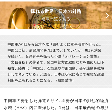
揺れる世界 日本の針路
連載一覧を見る
中国軍が4日から台湾を取り囲むように軍事演習を行った。
中国は当初、演習期間を7日までとしていたが、8日も演習
が続いた。台湾有事を扱った小説『オペレーション雷撃』
（文藝春秋）の著者で、陸自中部方面総監などを務めた山下
裕貴元陸将は「中国は、石垣島や与那国島、尖閣諸島を戦域
として考えている」と語る。日本は状況に応じて複雑な政治
判断を迫られることになる。（牧野愛博）
中国軍の発射した弾道ミサイル5発が日本の排他的経済
水域（EEZ）内に着弾した。1発は、日本最西端の与那