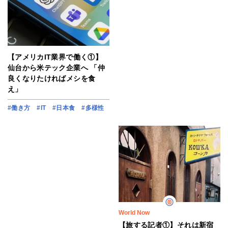
【アメリカIT業界で働く①】
仙台から米テック企業へ 「仲
良くなりたければメシを食
え」
#働き方
#IT
#日本食
#多様性
World Now
【旅する記者①】それは新宿