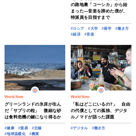
の路地裏「コーシカ」から始
まった―音楽を諦めた僕が、
特派員を目指すまで
#ロシア
#大学
#留学
#働き方
#経済
#音楽
World Now
World Now
グリーンランドの氷床が生ん
「私はどこにいるの?」 自由
だ「サプリの粒」 微細な砂
の代償としての孤独、デジタ
は食料危機の鍵になり得るか
ルノマドが語った課題
#健康
#貿易
#北極
#デジタル
#働き方
#地球温暖化
#農業