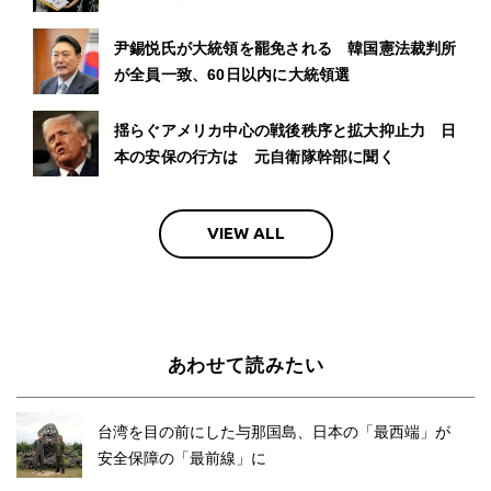
尹錫悦氏が大統領を罷免される 韓国憲法裁判所
が全員一致、60日以内に大統領選
揺らぐアメリカ中心の戦後秩序と拡大抑止力 日
本の安保の行方は 元自衛隊幹部に聞く
VIEW ALL
あわせて読みたい
台湾を目の前にした与那国島、日本の「最西端」が
安全保障の「最前線」に