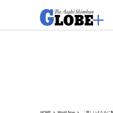
HOME
World Now
「貧しい人たちに