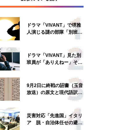
ドラマ「VIVANT」で堺雅
人演じる謎の部隊「別班」
は実在する？内情知る人物
に聞いた
ドラマ「VIVANT」見た別
班員が「ありえねー」その
理由とは 非公然組織ゆえ
の悲哀
9月2日に終戦の詔書（玉音
放送）の原文と現代語訳を
読む もう一つの「終戦の
日」
災害対応「先進国」イタリ
ア 脱・自治体任せの避難
所運営、被災者への温かい