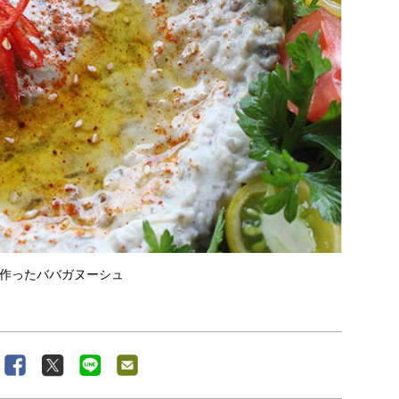
作ったババガヌーシュ