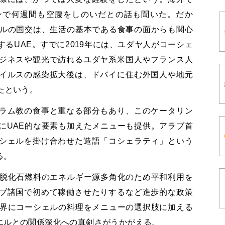
ンで何週間も空腹をしのいだとの話も聞いた。だか
エルの国交は、生活の基本である食事の面からも関心
るUAE。すでに2019年には、ユダヤ人がコーシェ
ジネスや観光で訪れるユダヤ系米国人やフランス人
イルスの感染拡大後は、ドバイに住む外国人や地元
たという。
ラム教の食事と重なる部分もあり、このケータリン
にUAE的な要素も加えたメニューも提供。アラブ首
シェルを掛け合わせた造語「コシェラティ」という
る。
、脱化石燃料のエネルギー源多角化のため平和利用を
ブ諸国で初めて稼働させたりするなど進歩的な政策
業界にコーシェルの料理をメニューの選択肢に加える
エルとの関係深化への真剣さがうかがえる。