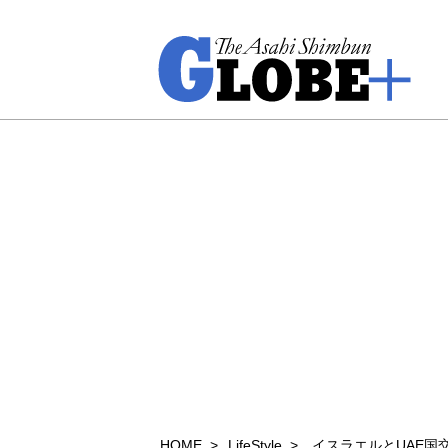
HOME
LifeStyle
イスラエルとUAE国