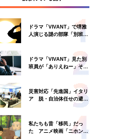
ドラマ「VIVANT」で堺雅
人演じる謎の部隊「別班」
は実在する？内情知る人物
に聞いた
ドラマ「VIVANT」見た別
班員が「ありえねー」その
理由とは 非公然組織ゆえ
の悲哀
災害対応「先進国」イタリ
ア 脱・自治体任せの避難
所運営、被災者への温かい
食事も
私たちも昔「移民」だっ
た アニメ映画「ニホンジ
ン」上映へ