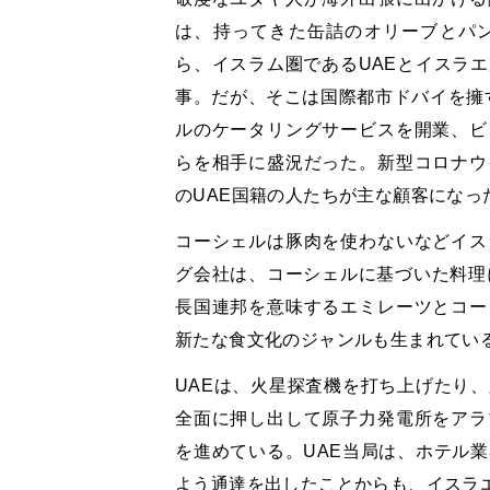
は、持ってきた缶詰のオリーブとパ
ら、イスラム圏であるUAEとイスラ
事。だが、そこは国際都市ドバイを擁す
ルのケータリングサービスを開業、ビ
らを相手に盛況だった。新型コロナウ
のUAE国籍の人たちが主な顧客になっ
コーシェルは豚肉を使わないなどイス
グ会社は、コーシェルに基づいた料理
長国連邦を意味するエミレーツとコー
新たな食文化のジャンルも生まれてい
UAEは、火星探査機を打ち上げたり
全面に押し出して原子力発電所をアラ
を進めている。UAE当局は、ホテル
よう通達を出したことからも、イスラ