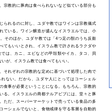
、宗教的に豚肉は食べられないなど似ている部分も
じられるのに対し、ユダヤ教ではワインは宗教儀式
れている。ワイン醸造が盛んなイスラエルでは、小
。そのほか、ユダヤ教では「4つ足の獣のうち反芻
べてもいいとされ、イスラム教で許されるラクダや
教では、カニ、エビなどの甲殻類やイカ、タコ、貝
ないが、イスラム教では食べてもいい。
、それぞれの宗教的な定めに基づいて処理した肉で
られない。だから、ユダヤ人にとってはコーシェル
の食事が必要ということになる。もちろん、宗教的
いる。イスラエルの商都テルアビブには、堂々と豚
。ただ、スーパーマーケットで売っている食品の多
コーシェルでないと、食物戒律を守る客層を自動的