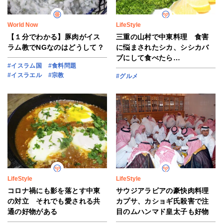
World Now
LifeStyle
【１分でわかる】豚肉がイス
三重の山村で中東料理 食害
ラム教でNGなのはどうして？
に悩まされたシカ、シシカバ
ブにして食べたら…
#イスラム国
#食料問題
#イスラエル
#宗教
#グルメ
LifeStyle
LifeStyle
コロナ禍にも影を落とす中東
サウジアラビアの豪快肉料理
の対立 それでも愛される共
カプサ、カショギ氏殺害で注
通の好物がある
目のムハンマド皇太子も好物