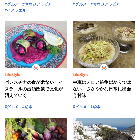
#グルメ
#サウジアラビア
#グルメ
#サウジアラビア
#イスラエル
LifeStyle
LifeStyle
パレスチナの食が危ない イ
中東はテロと紛争ばかりでは
スラエルの占領政策で文化が
ない ささやかな日常に出会
消えていく
う甘味
#グルメ
#紛争
#グルメ
#紛争