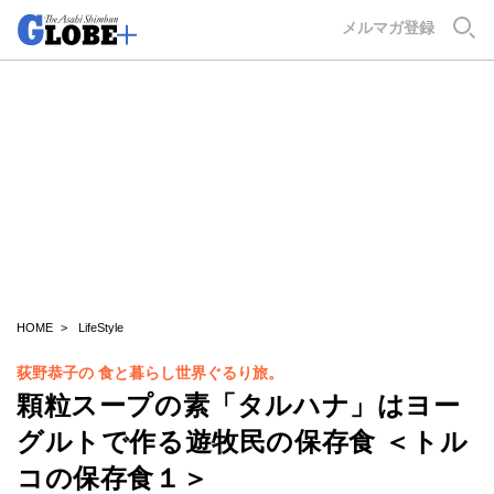
GLOBE+
メルマガ登録
HOME
LifeStyle
荻野恭子の 食と暮らし世界ぐるり旅。
顆粒スープの素「タルハナ」はヨー
グルトで作る遊牧民の保存食 ＜トル
コの保存食１＞