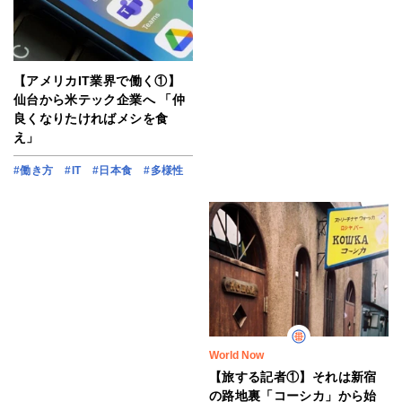
【アメリカIT業界で働く①】
仙台から米テック企業へ 「仲
良くなりたければメシを食
え」
#働き方
#IT
#日本食
#多様性
World Now
【旅する記者①】それは新宿
の路地裏「コーシカ」から始