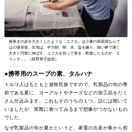
春巻きの皮を大きくしたような「ユフカ」は小麦の原産国ならで
はの保存食。生地は、中力粉、卵、水、塩を練り、細い棒で薄く
大きく円形に伸ばす。ユフカを切って巻き、乾燥したものが「エ
リシテ」。（荻野恭子提供）
●
携帯用のスープの素、タルハナ
トルコ人はもともと遊牧民族ですので、乳製品の旬の季
節である夏に、ヨーグルトやチーズなどの加工品をたく
さん仕込みます。これもそのうちの１つ。話には聞いて
いましたが、実際に食べてみるまで想像がつかないもの
でした。
なぜ乳製品の旬が夏かというと、家畜の出産が春から初