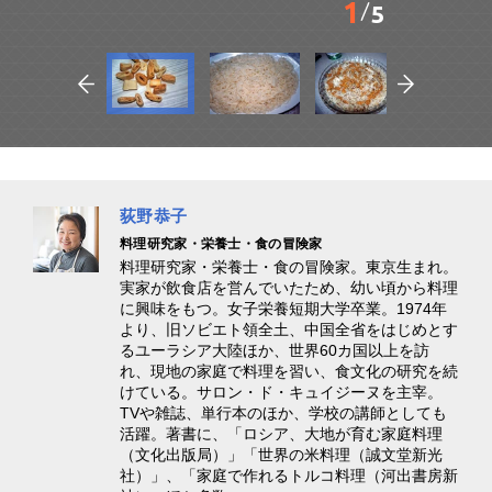
1
5
荻野恭子
料理研究家・栄養士・食の冒険家
料理研究家・栄養士・食の冒険家。東京生まれ。
実家が飲食店を営んでいたため、幼い頃から料理
に興味をもつ。女子栄養短期大学卒業。1974年
より、旧ソビエト領全土、中国全省をはじめとす
るユーラシア大陸ほか、世界60カ国以上を訪
れ、現地の家庭で料理を習い、食文化の研究を続
けている。サロン・ド・キュイジーヌを主宰。
TVや雑誌、単行本のほか、学校の講師としても
活躍。著書に、「ロシア、大地が育む家庭料理
（文化出版局）」「世界の米料理（誠文堂新光
社）」、「家庭で作れるトルコ料理（河出書房新