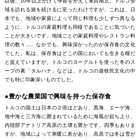
以後、10年以上かけて季節をかえて東西南北、トルコ全
域を訪れる旅を続けるに至ったわけですが、これは、日
本でも、地域や家庭によって同じ料理も少しずつ異なる
ように、トルコの家庭料理も同様であることに気づいた
ことが大きいです。地域ごとの家庭料理やレストラン料
理の数々…。なかでも、興味深かったのが保存食の文化
でした。私は、保存食はどこの国においても生きる糧だ
と捉えていますが、トルコのヨーグルトを使った冬のス
ープの素「タルハナ」などは、トルコの遊牧民文化の中
でも特に印象深いものでした。
●
豊かな農業国で興味を持った保存食
トルコの国土は日本の２倍ほどあり、黒海、エーゲ海、
地中海と三方海に囲まれているために海風が起ち上り、
内陸部アナトリア高原の土壌も豊かです。四季もありま
すが、地域によって寒暖に差があり、高原では冬は雪が