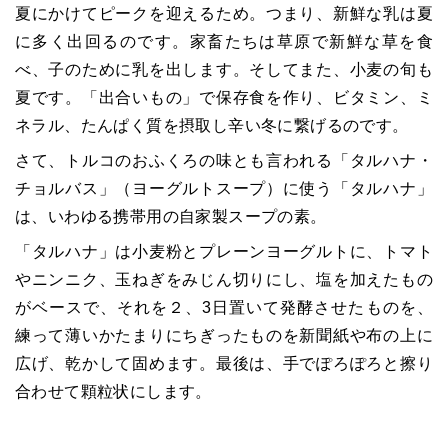
夏にかけてピークを迎えるため。つまり、新鮮な乳は夏
に多く出回るのです。家畜たちは草原で新鮮な草を食
べ、子のために乳を出します。そしてまた、小麦の旬も
夏です。「出合いもの」で保存食を作り、ビタミン、ミ
ネラル、たんぱく質を摂取し辛い冬に繋げるのです。
さて、トルコのおふくろの味とも言われる「タルハナ・
チョルバス」（ヨーグルトスープ）に使う「タルハナ」
は、いわゆる携帯用の自家製スープの素。
「タルハナ」は小麦粉とプレーンヨーグルトに、トマト
やニンニク、玉ねぎをみじん切りにし、塩を加えたもの
がベースで、それを２、3日置いて発酵させたものを、
練って薄いかたまりにちぎったものを新聞紙や布の上に
広げ、乾かして固めます。最後は、手でぽろぽろと擦り
合わせて顆粒状にします。