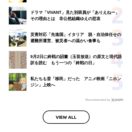
ドラマ「VIVANT」見た別班員が「ありえねー」
その理由とは 非公然組織ゆえの悲哀
災害対応「先進国」イタリア 脱・自治体任せの
避難所運営、被災者への温かい食事も
9月2日に終戦の詔書（玉音放送）の原文と現代語
訳を読む もう一つの「終戦の日」
私たちも昔「移民」だった アニメ映画「ニホン
ジン」上映へ
Recommended by
VIEW ALL