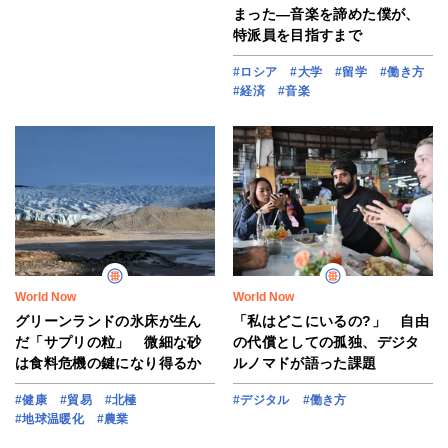
まった―音楽を諦めた僕が、
特派員を目指すまで
#ロシア
#大学
#留学
#働き方
#経済
#音楽
World Now
World Now
グリーンランドの氷床が生ん
「私はどこにいるの?」 自由
だ「サプリの粒」 微細な砂
の代償としての孤独、デジタ
は食料危機の鍵になり得るか
ルノマドが語った課題
#健康
#貿易
#北極
#デジタル
#働き方
#地球温暖化
#農業