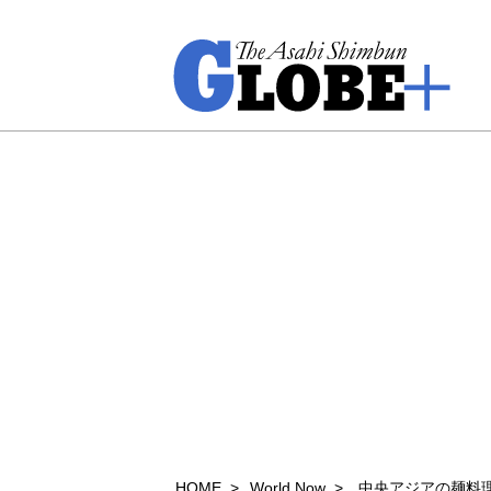
HOME
World Now
中央アジアの麺料