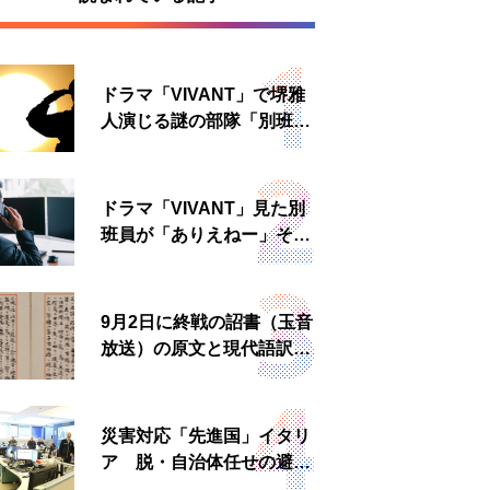
ドラマ「VIVANT」で堺雅
人演じる謎の部隊「別班」
は実在する？内情知る人物
に聞いた
ドラマ「VIVANT」見た別
班員が「ありえねー」その
理由とは 非公然組織ゆえ
の悲哀
9月2日に終戦の詔書（玉音
放送）の原文と現代語訳を
読む もう一つの「終戦の
日」
災害対応「先進国」イタリ
ア 脱・自治体任せの避難
所運営、被災者への温かい