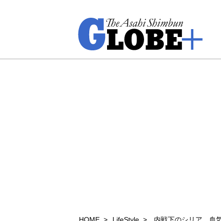
HOME
LifeStyle
内戦下のシリア 血