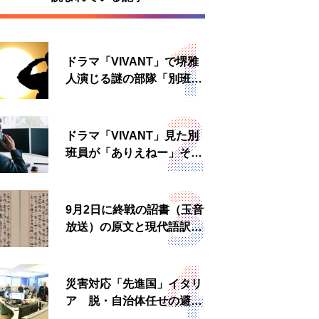
ドラマ「VIVANT」で堺雅
人演じる謎の部隊「別班」
は実在する？内情知る人物
に聞いた
ドラマ「VIVANT」見た別
班員が「ありえねー」その
理由とは 非公然組織ゆえ
の悲哀
9月2日に終戦の詔書（玉音
放送）の原文と現代語訳を
読む もう一つの「終戦の
日」
災害対応「先進国」イタリ
ア 脱・自治体任せの避難
所運営、被災者への温かい