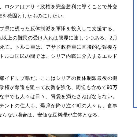
、ロシアはアサド政権を完全勝利に導くことで外交
権を確固としたものにしたい。
ブ県に残った反体制派を軍隊を投入して支援する。
れ以上の難民の受け入れは限界に達しつつある。2月
が死亡。トルコ軍は、アサド政権軍に直接的な報復を
トルコ国民の間では、シリア内戦に介入するエルド
部イドリブ県だ。ここはシリアの反体制派最後の拠
政権が奪還を狙って攻勢を強化、周辺も含めて90万
な中でも人々は日々、胃袋を満たさねばならない。
テントの住人も、爆弾が降り注ぐ町の人々も、食事
ならない場合は、安価な豆料理が主体となる。