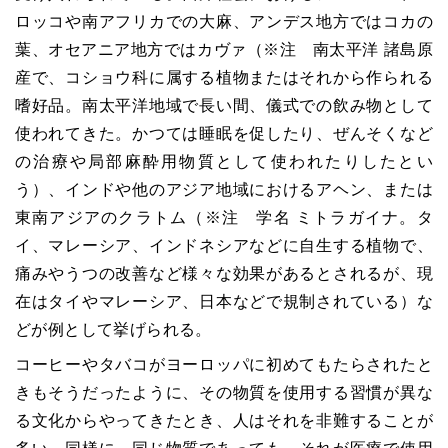
ロッコや南アフリカでの大麻、アンデス地方ではコカの
葉、オセアニア地方ではカヴァ（※注 南太平洋 諸島原
産で、コショウ科に属する植物またはそれから作られる
嗜好品。南太平洋地域で長い間、儀式での飲み物として
使われてきた。かつては睡眠を促したり、ぜんそくなど
の治療や局部麻酔用物質として使われたりしたとい
う）、インドや他のアジア地域におけるアヘン、または
東南アジアのクラトム（※注 学名 ミトラガイナ。タ
イ、マレーシア、インドネシアなどに自生する植物で、
痛みやうつの改善など様々な効果があるとされるが、現
在はタイやマレーシア、日本などで規制されている）な
どが例として挙げられる。
コーヒーやタバコがヨーロッパに初めてもたらされたと
きもそうだったように、その物質を使用する習慣が異な
る文化からやってきたとき、人はそれを非難することが