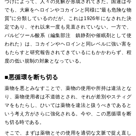
づけによって、人々の見解が形成されてきた。国連は今
でも、大麻をヘロインやコカインと同様に“最も危険な物
質”に分類しているのだが、これは
1926
年になされた決
定であり、それ以来一度も見直されていない。一方で、
バルビツール酸系（編集部注 鎮静剤や催眠剤として使
われた）は、コカインやヘロインと同レベルに強い害を
もたらすと研究報告されてきているにもかかわらず、程
度の低い規制の対象となっている。
■
悪循環を断ち切る
薬物を悪とみなすことで、薬物の使用や所持は違法とな
り、薬物使用者は不道徳とされ、それが差別やスティグ
マをもたらし、ひいては薬物を違法と扱うべきであると
いう考え方がさらに強化される。今や、この悪循環を断
ち切る時である。
そこで、まずは薬物とその使用を適切な文脈で捉え直し