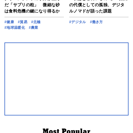
だ「サプリの粒」 微細な砂
の代償としての孤独、デジタ
は食料危機の鍵になり得るか
ルノマドが語った課題
#健康
#貿易
#北極
#デジタル
#働き方
#地球温暖化
#農業