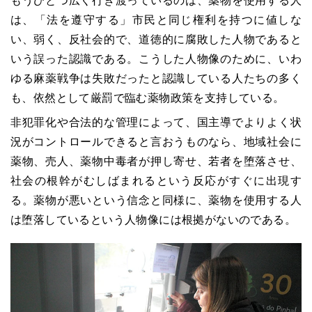
もうひとつ広く行き渡っているのは、薬物を使用する人
は、「法を遵守する」市民と同じ権利を持つに値しな
い、弱く、反社会的で、道徳的に腐敗した人物であると
いう誤った認識である。こうした人物像のために、いわ
ゆる麻薬戦争は失敗だったと認識している人たちの多く
も、依然として厳罰で臨む薬物政策を支持している。
非犯罪化や合法的な管理によって、国主導でよりよく状
況がコントロールできると言おうものなら、地域社会に
薬物、売人、薬物中毒者が押し寄せ、若者を堕落させ、
社会の根幹がむしばまれるという反応がすぐに出現す
る。薬物が悪いという信念と同様に、薬物を使用する人
は堕落しているという人物像には根拠がないのである。