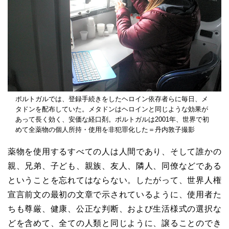
ポルトガルでは、登録手続きをしたヘロイン依存者らに毎日、メ
タドンを配布していた。メタドンはヘロインと同じような効果が
あって長く効く、安価な経口剤。ポルトガルは2001年、世界で初
めて全薬物の個人所持・使用を非犯罪化した＝丹内敦子撮影
薬物を使用するすべての人は人間であり、そして誰かの
親、兄弟、子ども、親族、友人、隣人、同僚などである
ということを忘れてはならない。したがって、世界人権
宣言前文の最初の文章で示されているように、使用者た
ちも尊厳、健康、公正な判断、および生活様式の選択な
どを含めて、全ての人類と同じように、譲ることのでき