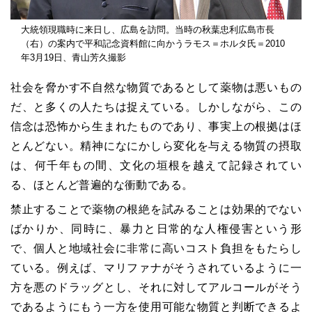
大統領現職時に来日し、広島を訪問。当時の秋葉忠利広島市長
（右）の案内で平和記念資料館に向かうラモス＝ホルタ氏＝2010
年3月19日、青山芳久撮影
社会を脅かす不自然な物質であるとして薬物は悪いもの
だ、と多くの人たちは捉えている。しかしながら、この
信念は恐怖から生まれたものであり、事実上の根拠はほ
とんどない。精神になにかしら変化を与える物質の摂取
は、何千年もの間、文化の垣根を越えて記録されてい
る、ほとんど普遍的な衝動である。
禁止することで薬物の根絶を試みることは効果的でない
ばかりか、同時に、暴力と日常的な人権侵害という形
で、個人と地域社会に非常に高いコスト負担をもたらし
ている。例えば、マリファナがそうされているように一
方を悪のドラッグとし、それに対してアルコールがそう
であるようにもう一方を使用可能な物質と判断できるよ