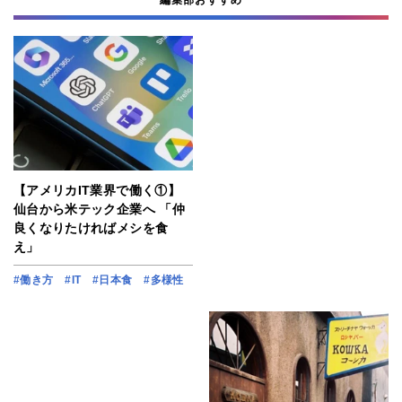
編集部おすすめ
【アメリカIT業界で働く①】
仙台から米テック企業へ 「仲
良くなりたければメシを食
え」
#働き方
#IT
#日本食
#多様性