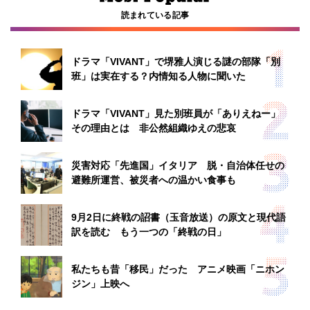
読まれている記事
ドラマ「VIVANT」で堺雅人演じる謎の部隊「別
班」は実在する？内情知る人物に聞いた
ドラマ「VIVANT」見た別班員が「ありえねー」
その理由とは 非公然組織ゆえの悲哀
災害対応「先進国」イタリア 脱・自治体任せの
避難所運営、被災者への温かい食事も
9月2日に終戦の詔書（玉音放送）の原文と現代語
訳を読む もう一つの「終戦の日」
私たちも昔「移民」だった アニメ映画「ニホン
ジン」上映へ