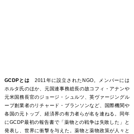
GCDPとは
2011
年に設立された
NGO
。メンバーには
ホルタ氏のほか、元国連事務総長の故コフィ・アナンや
元米国務長官のジョージ・シュルツ、英ヴァージングル
ープ創業者のリチャード・ブランソンなど、国際機関や
各国の元トップ、経済界の有力者らが名を連ねる。同年
に
GCDP
最初の報告書で「薬物との戦争は失敗した」と
発表し、世界に衝撃を与えた。薬物と薬物政策が人々と