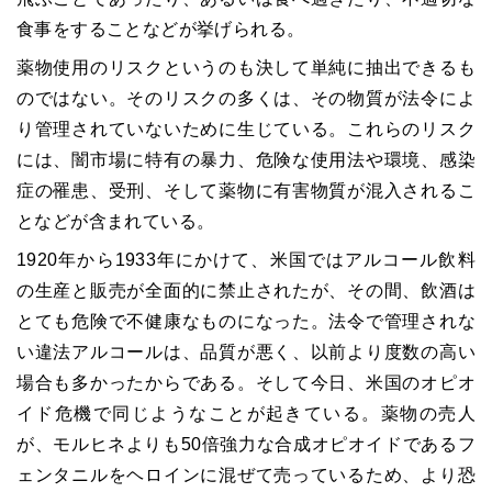
食事をすることなどが挙げられる。
薬物使用のリスクというのも決して単純に抽出できるも
のではない。そのリスクの多くは、その物質が法令によ
り管理されていないために生じている。これらのリスク
には、闇市場に特有の暴力、危険な使用法や環境、感染
症の罹患、受刑、そして薬物に有害物質が混入されるこ
となどが含まれている。
1920
年から
1933
年にかけて、米国ではアルコール飲料
の生産と販売が全面的に禁止されたが、その間、飲酒は
とても危険で不健康なものになった。法令で管理されな
い違法アルコールは、品質が悪く、以前より度数の高い
場合も多かったからである。そして今日、米国のオピオ
イド危機で同じようなことが起きている。薬物の売人
が、モルヒネよりも
50
倍強力な合成オピオイドであるフ
ェンタニルをヘロインに混ぜて売っているため、より恐