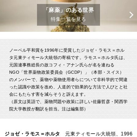
「麻薬」のある世界
特集一覧を見る
ノーベル平和賞を1996年に受賞したジョゼ・ラモス＝ホル
タ元東ティモール大統領の寄稿です。ラモス＝ホルタ氏は、
元国連事務総長の故コフィ・アナン氏らが名を連ねる
NGO「世界薬物政策委員会（GCDP）」（本部・スイス）
のメンバーで、薬物や薬物使用者らについて非科学的で間違
った認識や政策を改め、人道的で効果的な方法で人びとと社
会にもたらす害を減らそうと訴えます。
（原文は英語で、薬物問題や政策に詳しい佐藤哲彦・関西学
院大学教授が翻訳を担当。注は編集部）
ジョゼ・ラモス＝ホルタ
元東ティモール大統領、1996