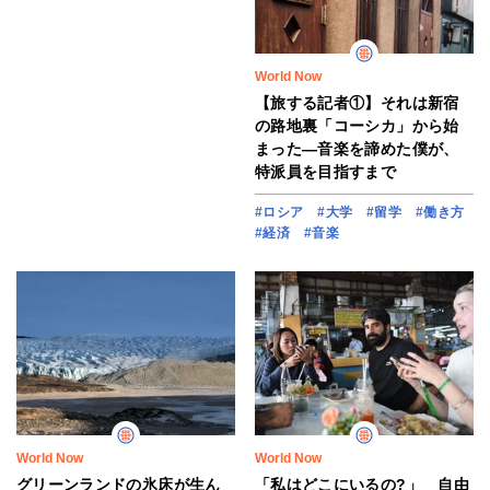
World Now
【旅する記者①】それは新宿
の路地裏「コーシカ」から始
まった―音楽を諦めた僕が、
特派員を目指すまで
#ロシア
#大学
#留学
#働き方
#経済
#音楽
World Now
World Now
グリーンランドの氷床が生ん
「私はどこにいるの?」 自由