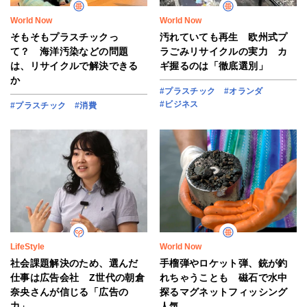
World Now
World Now
そもそもプラスチックっ
汚れていても再生 欧州式プ
て？ 海洋汚染などの問題
ラごみリサイクルの実力 カ
は、リサイクルで解決できる
ギ握るのは「徹底選別」
か
#プラスチック
#オランダ
#ビジネス
#プラスチック
#消費
LifeStyle
World Now
社会課題解決のため、選んだ
手榴弾やロケット弾、銃が釣
仕事は広告会社 Z世代の朝倉
れちゃうことも 磁石で水中
奈央さんが信じる「広告の
探るマグネットフィッシング
力」
人気