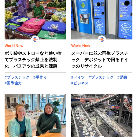
World Now
World Now
ポリ袋やストローなど使い捨
スーパーに並ぶ再生プラスチ
てプラスチック禁止を法制
ック デポジットで回るドイ
化 バヌアツの成果と課題
ツのリサイクル
#プラスチック
#手作り
#ドイツ
#プラスチック
#消費
#国際協力
#ビジネス