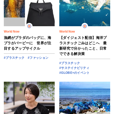
World Now
World Now
漁網がプラダのバッグに、海
【ダイジェスト配信】海洋プ
プラがバービーに 世界が注
ラスチックごみはどこへ 最
目するアップサイクル
新研究で分かったこと、日常
でできる解決策
#プラスチック
#ファッション
#プラスチック
#サステイナビリティ
#GLOBE+のイベント