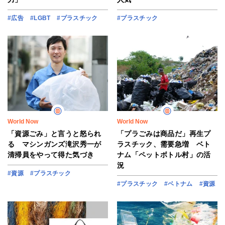
#広告
#LGBT
#プラスチック
#プラスチック
World Now
World Now
「資源ごみ」と言うと怒られ
「プラごみは商品だ」再生プ
る マシンガンズ滝沢秀一が
ラスチック、需要急増 ベト
清掃員をやって得た気づき
ナム「ペットボトル村」の活
況
#資源
#プラスチック
#プラスチック
#ベトナム
#資源