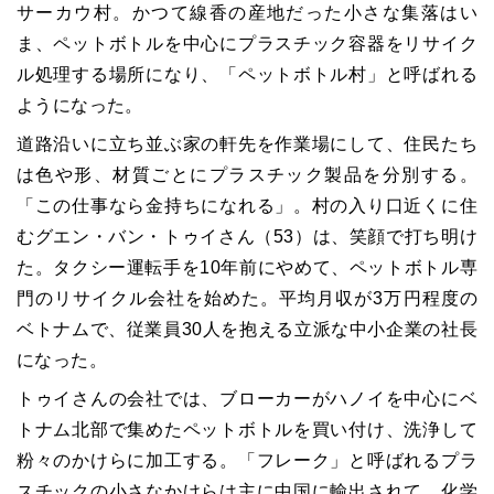
サーカウ村。かつて線香の産地だった小さな集落はい
ま、ペットボトルを中心にプラスチック容器をリサイク
ル処理する場所になり、「ペットボトル村」と呼ばれる
ようになった。
道路沿いに立ち並ぶ家の軒先を作業場にして、住民たち
は色や形、材質ごとにプラスチック製品を分別する。
「この仕事なら金持ちになれる」。村の入り口近くに住
むグエン・バン・トゥイさん（53）は、笑顔で打ち明け
た。タクシー運転手を10年前にやめて、ペットボトル専
門のリサイクル会社を始めた。平均月収が3万円程度の
ベトナムで、従業員30人を抱える立派な中小企業の社長
になった。
トゥイさんの会社では、ブローカーがハノイを中心にベ
トナム北部で集めたペットボトルを買い付け、洗浄して
粉々のかけらに加工する。「フレーク」と呼ばれるプラ
スチックの小さなかけらは主に中国に輸出されて、化学