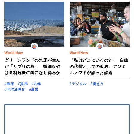
World Now
World Now
グリーンランドの氷床が生ん
「私はどこにいるの?」 自由
だ「サプリの粒」 微細な砂
の代償としての孤独、デジタ
は食料危機の鍵になり得るか
ルノマドが語った課題
#健康
#貿易
#北極
#デジタル
#働き方
#地球温暖化
#農業