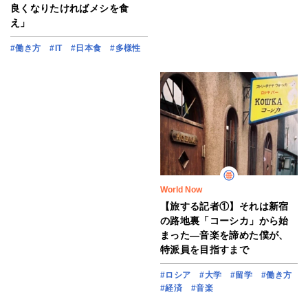
良くなりたければメシを食
え」
#働き方
#IT
#日本食
#多様性
World Now
【旅する記者①】それは新宿
の路地裏「コーシカ」から始
まった―音楽を諦めた僕が、
特派員を目指すまで
#ロシア
#大学
#留学
#働き方
#経済
#音楽