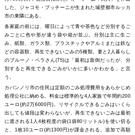
した、ジャコモ・プッチーニが生まれた城壁都市ルッカ
市の東隣にある。
各家庭の前には、曜日によって青や茶色など分別するご
みごとに色や形が違う袋や箱が並ぶ。分別は主に生ご
み、紙類、ガラス類、プラスチックやアルミまたは鉄な
どの容器類、再生できないごみの5種類。妻と2人暮らし
のブルーノ・ペラさん(75)は「最初は面倒だったが、分
別すると再生できるごみがいかに多いかわかる」と言
う。
カパンノリ市の住民は定額のごみ処理費用をあらかじめ
処理公社に納める。料金は標準的な4人家族で年間約200
ユーロ(約2万6000円)。リサイクルできるごみはいくら
出しても値段は変わらないが、再生できないごみは最初
に渡される1人4枚程度の袋(1袋80リットル)を使い切る
と、1枚10ユーロ(約1300円)が課金される。追加で高額