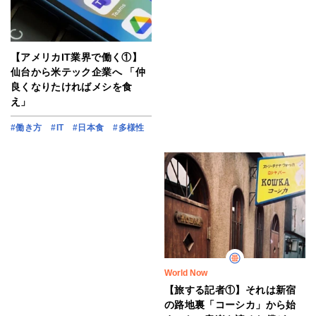
【アメリカIT業界で働く①】
仙台から米テック企業へ 「仲
良くなりたければメシを食
え」
#働き方
#IT
#日本食
#多様性
World Now
【旅する記者①】それは新宿
の路地裏「コーシカ」から始