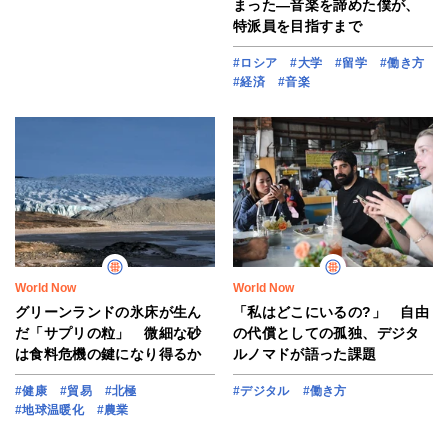
まった―音楽を諦めた僕が、
特派員を目指すまで
#ロシア
#大学
#留学
#働き方
#経済
#音楽
World Now
World Now
グリーンランドの氷床が生ん
「私はどこにいるの?」 自由
だ「サプリの粒」 微細な砂
の代償としての孤独、デジタ
は食料危機の鍵になり得るか
ルノマドが語った課題
#健康
#貿易
#北極
#デジタル
#働き方
#地球温暖化
#農業