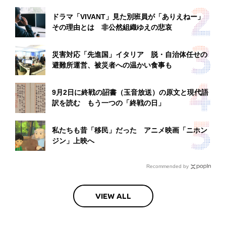
ドラマ「VIVANT」見た別班員が「ありえねー」
その理由とは 非公然組織ゆえの悲哀
災害対応「先進国」イタリア 脱・自治体任せの
避難所運営、被災者への温かい食事も
9月2日に終戦の詔書（玉音放送）の原文と現代語
訳を読む もう一つの「終戦の日」
私たちも昔「移民」だった アニメ映画「ニホン
ジン」上映へ
Recommended by
VIEW ALL