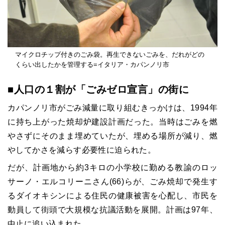
マイクロチップ付きのごみ袋。再生できないごみを、だれがどの
くらい出したかを管理する=イタリア・カパンノリ市
■人口の１割が「ごみゼロ宣言」の街に
カパンノリ市がごみ減量に取り組むきっかけは、1994年
に持ち上がった焼却炉建設計画だった。当時はごみを燃
やさずにそのまま埋めていたが、埋める場所が減り、燃
やしてかさを減らす必要性に迫られた。
だが、計画地から約3キロの小学校に勤める教諭のロッ
サーノ・エルコリーニさん(66)らが、ごみ焼却で発生す
るダイオキシンによる住民の健康被害を心配し、市民を
動員して街頭で大規模な抗議活動を展開。計画は97年、
中止に追い込まれた。