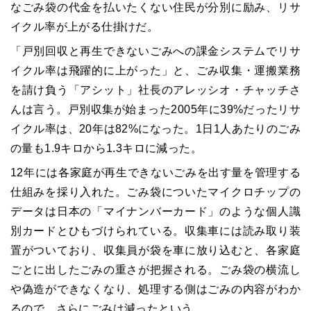
なごみ袋の代金を払いたくない住民が分別に励み、リサ
イクル率が上がる仕掛けだ。
「戸別回収と再生できないごみへの課金システムでリサ
イクル率は飛躍的に上がった」と、ごみ収集・運搬業務
を請け負う「アシット」社長のアレッシオ・チャッチさ
んは言う。戸別収集が始まった2005年に39%だったリサ
イクル率は、20年は82%になった。1日1人あたりのごみ
の量も1.9キロから1.3キロに減った。
12年には各家庭が再生できないごみを出す量を管理する
仕組みを採り入れた。ごみ袋についたマイクロチップの
データは日本の「マイナンバーカード」のような個人識
別カードとひもづけられている。収集車には読み取り装
置がついており、収集員が袋を車に放り込むと、各家庭
ごとに出したごみの重さが把握される。ごみ袋の横流し
や偽造ができなくなり、処理する側はごみの内容がわか
るので、さらにごみは減ったという。