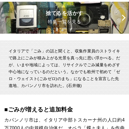
捨てるを活かす
特集一覧を見る
イタリアで「ごみ」の話と聞くと、収集作業員のストライキ
で路上にごみが積み上がる光景を真っ先に思い浮かべる。だ
が、いまや地域によっては、リサイクルでごみ減量をめざす
中心地になっているのだという。なかでも欧州で初めて「ゼ
ロ・ウェイスト(ごみゼロ)のまち」になることを宣言した先
進地、カパンノリ市を訪れた。(石井徹)
■ごみが増えると追加料金
カパンノリ市は、イタリア中部トスカーナ州の人口約4
万7000人の中規模自治体だ。オペラ「蝶々夫人」を作曲