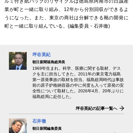
ルミ付き紙パックのリサイクルは徳島県阿南市の日誠産
業が町と一緒に取り組み、12年から分別回収ができるよ
うになった。また、東京の商社は分解できる靴の開発に
町と一緒に取り組んでいる。(編集委員・石井徹)
坪谷英紀
朝日新聞福島総局長
1969年生まれ。科学、医療に関する取材、デス
クを主に担当してきた。2011年の東京電力福島
第一原発事故の取材を担当。福島総局時代は事故
前の原子炉格納容器の中に何度も入って原発の安
全性について取材した。2026年4月、20年ぶりに
福島総局に赴任した。
坪谷英紀の記事一覧へ
石井徹
朝日新聞編集委員