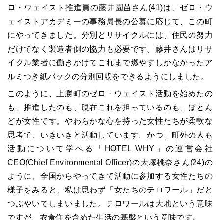
ロ・ウェイスト推進員の藤井園苗さん(41)は、ゼロ・ウ
ェイストアカデミーの事務局長の公募に応じて、この町
にやってきました。分別とリサイクルには、住民の努力
だけでなく製造者側の協力も必要です。藤井さんはリサ
イクル業者に働きかけてこれまで燃やすしかなかったア
ルミつき紙パックの分別回収をできるようにしました。
このように、上勝町のゼロ・ウェイスト活動を始めたの
も、推進したのも、現在これを担っているのも、ほとん
どが女性です。やわらかな心を持った女性たちが柔軟な
思考で、いきいきと活動しています。かつ、町外の人も
活動について学べる「HOTEL WHY」の運営会社
CEO(Chief Environmental Officer)の大塚桃奈さん(24)の
ように、全国からやってきて活動に参加する女性たちの
様子をみると、私は思わず「女たちのテロワール」だと
つぶやいてしまいました。テロワールは大地という意味
ですが、衣食住を含めた生活の基盤という意味です。