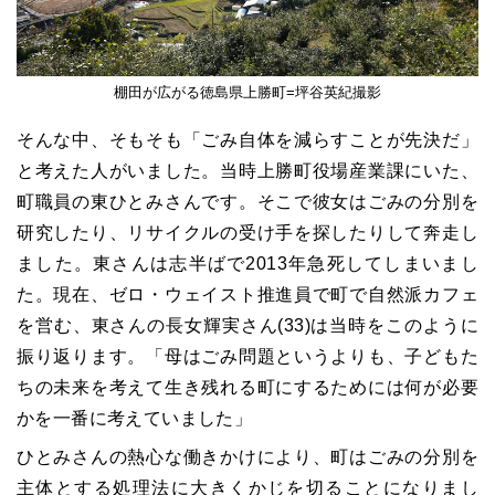
棚田が広がる徳島県上勝町=坪谷英紀撮影
そんな中、そもそも「ごみ自体を減らすことが先決だ」
と考えた人がいました。当時上勝町役場産業課にいた、
町職員の東ひとみさんです。そこで彼女はごみの分別を
研究したり、リサイクルの受け手を探したりして奔走し
ました。東さんは志半ばで2013年急死してしまいまし
た。現在、ゼロ・ウェイスト推進員で町で自然派カフェ
を営む、東さんの長女輝実さん(33)は当時をこのように
振り返ります。「母はごみ問題というよりも、子どもた
ちの未来を考えて生き残れる町にするためには何が必要
かを一番に考えていました」
ひとみさんの熱心な働きかけにより、町はごみの分別を
主体とする処理法に大きくかじを切ることになりまし