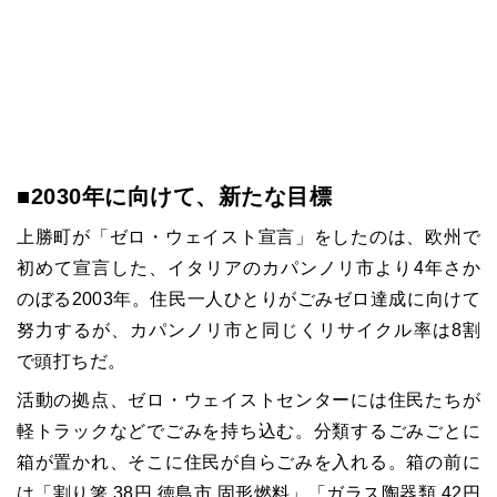
■2030年に向けて、新たな目標
上勝町が「ゼロ・ウェイスト宣言」をしたのは、欧州で
初めて宣言した、イタリアのカパンノリ市より4年さか
のぼる2003年。住民一人ひとりがごみゼロ達成に向けて
努力するが、カパンノリ市と同じくリサイクル率は8割
で頭打ちだ。
活動の拠点、ゼロ・ウェイストセンターには住民たちが
軽トラックなどでごみを持ち込む。分類するごみごとに
箱が置かれ、そこに住民が自らごみを入れる。箱の前に
は「割り箸 38円 徳島市 固形燃料」「ガラス陶器類 42円