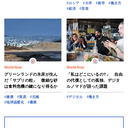
#ロシア
#大学
#留学
#働き方
#経済
#音楽
World Now
World Now
グリーンランドの氷床が生ん
「私はどこにいるの?」 自由
だ「サプリの粒」 微細な砂
の代償としての孤独、デジタ
は食料危機の鍵になり得るか
ルノマドが語った課題
#健康
#貿易
#北極
#デジタル
#働き方
#地球温暖化
#農業