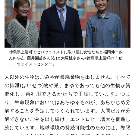
徳島県上勝町でゼロウェイストに取り組む女性たちと福岡伸一さ
ん(中央)。藤井園苗さん(右)と大塚桃奈さん=徳島県上勝町の「ゼ
ロ・ウェイストセンター」
人以外の生物はごみや産業廃棄物を出しません。すべて
の排泄(はいせつ)物や巣、まゆであっても他の生物が資
源化し、再利用できるかたちで手渡しています。つま
り、生命現象においてはあらゆるものが、あらかじめ分
解することを予定してつくられています。人間だけが分
解できないごみを出し続け、エントロピー増大を促進し
続けています。地球環境の持続可能性のためには、際限