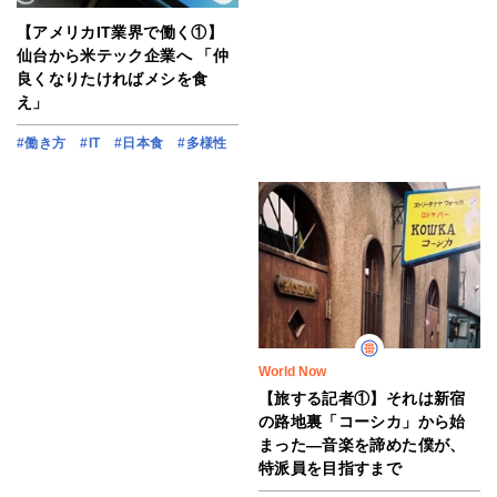
【アメリカIT業界で働く①】
仙台から米テック企業へ 「仲
良くなりたければメシを食
え」
#働き方
#IT
#日本食
#多様性
World Now
【旅する記者①】それは新宿
の路地裏「コーシカ」から始
まった―音楽を諦めた僕が、
特派員を目指すまで