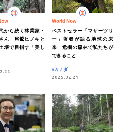
Now
World Now
代から続く林業家・
ベストセラー「マザーツリ
さん 尾鷲ヒノキと
ー」著者が語る地球の未
土壌で目指す「美し
来 危機の森林で私たちが
できること
#カナダ
2.22
2025.02.21