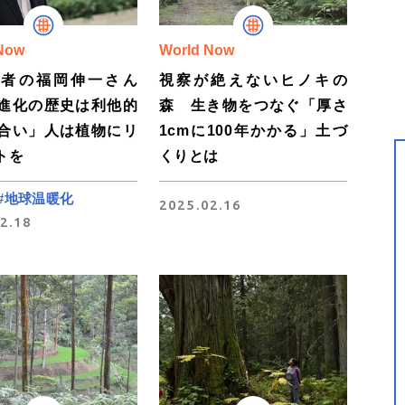
Now
World Now
学者の福岡伸一さん
視察が絶えないヒノキの
進化の歴史は利他的
森 生き物をつなぐ「厚さ
合い」人は植物にリ
1cmに100年かかる」土づ
トを
くりとは
#地球温暖化
2025.02.16
2.18