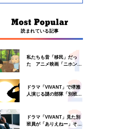
読まれている記事
私たちも昔「移民」だっ
た アニメ映画「ニホンジ
ン」上映へ
ドラマ「VIVANT」で堺雅
人演じる謎の部隊「別班」
は実在する？内情知る人物
に聞いた
ドラマ「VIVANT」見た別
班員が「ありえねー」その