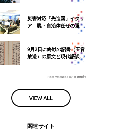
理由とは 非公然組織ゆえ
の悲哀
災害対応「先進国」イタリ
ア 脱・自治体任せの避難
所運営、被災者への温かい
食事も
9月2日に終戦の詔書（玉音
放送）の原文と現代語訳を
読む もう一つの「終戦の
日」
Recommended by
VIEW ALL
関連サイト