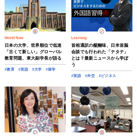
World Now
Learning
日本の大学、世界順位で低迷
首相通訳の醍醐味、日米首脳
「古くて新しい」グローバル
会談でも行われた「テタテ」
教育問題、東大副学長が語る
とは？最新ニュースから学ぼ
う
#教育
#英語
#大学
#留学
#英語
#外交
#ビジネス