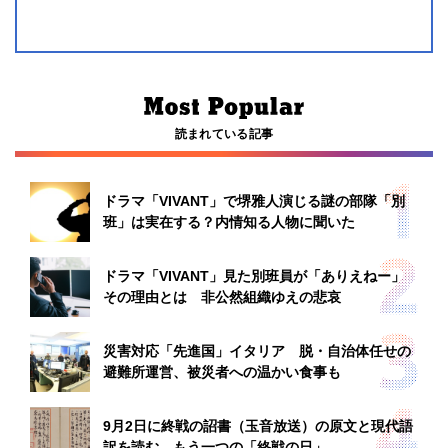
読まれている記事
ドラマ「VIVANT」で堺雅人演じる謎の部隊「別
班」は実在する？内情知る人物に聞いた
ドラマ「VIVANT」見た別班員が「ありえねー」
その理由とは 非公然組織ゆえの悲哀
災害対応「先進国」イタリア 脱・自治体任せの
避難所運営、被災者への温かい食事も
9月2日に終戦の詔書（玉音放送）の原文と現代語
訳を読む もう一つの「終戦の日」