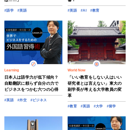
#語学
#英語
#英語
#AI
#教育
Learning
World Now
日本人は語学力が低下傾向？
「いい教育をしない人はいい
自動翻訳に頼らず自分の力で
研究者とは言えない」東大の
ビジネスをつかむ六つの心得
副学長が考える大学教員の変
革
#英語
#外交
#ビジネス
#教育
#英語
#大学
#留学