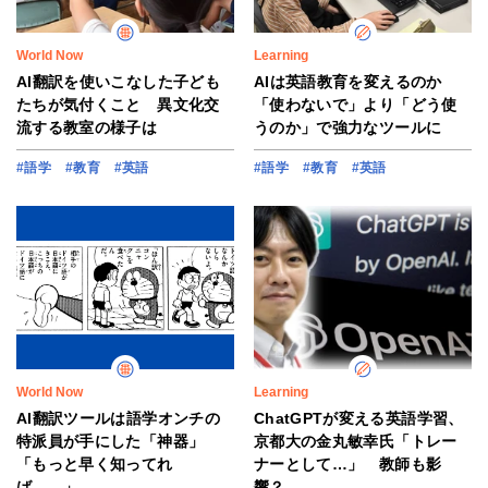
World Now
Learning
AI翻訳を使いこなした子ども
AIは英語教育を変えるのか
たちが気付くこと 異文化交
「使わないで」より「どう使
流する教室の様子は
うのか」で強力なツールに
#語学
#教育
#英語
#語学
#教育
#英語
World Now
Learning
AI翻訳ツールは語学オンチの
ChatGPTが変える英語学習、
特派員が手にした「神器」
京都大の金丸敏幸氏「トレー
「もっと早く知ってれ
ナーとして…」 教師も影
ば……」
響？