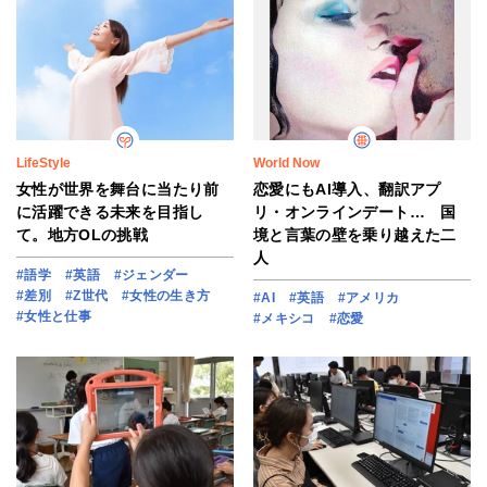
LifeStyle
World Now
女性が世界を舞台に当たり前
恋愛にもAI導入、翻訳アプ
に活躍できる未来を目指し
リ・オンラインデート… 国
て。地方OLの挑戦
境と言葉の壁を乗り越えた二
人
#語学
#英語
#ジェンダー
#差別
#Z世代
#女性の生き方
#AI
#英語
#アメリカ
#女性と仕事
#メキシコ
#恋愛