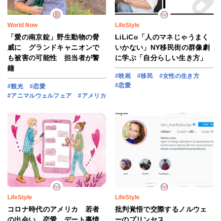
World Now
LifeStyle
「愛の南京錠」野生動物の脅
LiLiCo「人のマネじゃうまく
威に グランドキャニオンで
いかない」NY移民街の群像劇
も被害の可能性 担当者が警
に学ぶ「自分らしい生き方」
鐘
#映画
#移民
#女性の生き方
#恋愛
#観光
#恋愛
#アニマルウェルフェア
#アメリカ
LifeStyle
LifeStyle
コロナ時代のアメリカ 若者
批判覚悟で交際するノルウェ
の出会い、恋愛、デート事情
ーのプリンセス