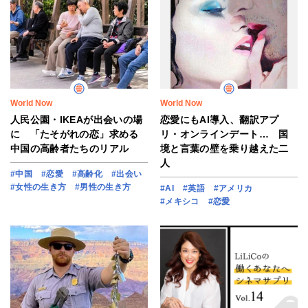
World Now
World Now
人民公園・IKEAが出会いの場
恋愛にもAI導入、翻訳アプ
に 「たそがれの恋」求める
リ・オンラインデート… 国
中国の高齢者たちのリアル
境と言葉の壁を乗り越えた二
人
#中国
#恋愛
#高齢化
#出会い
#女性の生き方
#男性の生き方
#AI
#英語
#アメリカ
#メキシコ
#恋愛