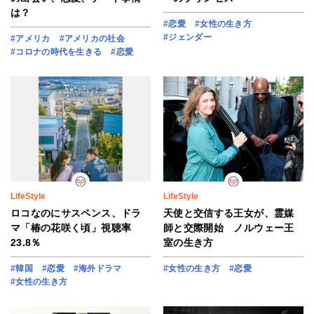
は？
#恋愛
#女性の生き方
#ジェンダー
#アメリカ
#アメリカの社会
#コロナの時代を生きる
#恋愛
LifeStyle
LifeStyle
ロコなのにサスペンス、ドラ
天使と交信する王女が、霊媒
マ「椿の花咲く頃」視聴率
師と交際開始 ノルウェー王
23.8％
室の生き方
#韓国
#恋愛
#海外ドラマ
#女性の生き方
#恋愛
#女性の生き方