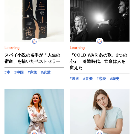
Learning
Learning
スパイ小説の名手が「人生の
『COLD WAR あの歌、2つの
宿命」を描いたベストセラー
心』 冷戦時代、亡命は人を
変えた
#本
#中国
#家族
#恋愛
#映画
#音楽
#恋愛
#歴史