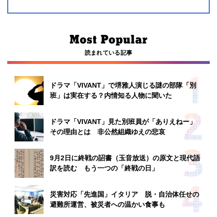
読まれている記事
ドラマ「VIVANT」で堺雅人演じる謎の部隊「別
班」は実在する？内情知る人物に聞いた
ドラマ「VIVANT」見た別班員が「ありえねー」
その理由とは 非公然組織ゆえの悲哀
9月2日に終戦の詔書（玉音放送）の原文と現代語
訳を読む もう一つの「終戦の日」
災害対応「先進国」イタリア 脱・自治体任せの
避難所運営、被災者への温かい食事も