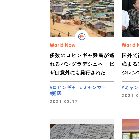
World Now
World 
多数のロヒンギャ難民が逃
国外で
れるバングラデシュへ ビ
強まる
ザは意外にも発行された
ジレン
#ロヒンギャ
#ミャンマー
#ミャ
#難民
2021.0
2021.02.17