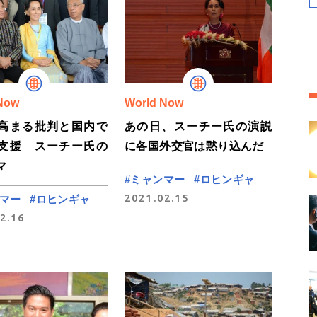
Now
World Now
高まる批判と国内で
あの日、スーチー氏の演説
支援 スーチー氏の
に各国外交官は黙り込んだ
マ
#ミャンマー
#ロヒンギャ
2021.02.15
ンマー
#ロヒンギャ
2.16