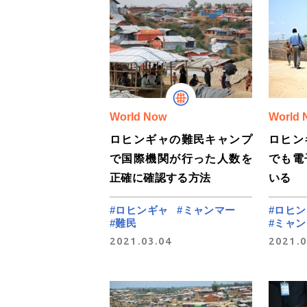
World Now
World 
ロヒンギャの難民キャンプ
ロヒン
で国際機関が行った人数を
でも電
正確に確認する方法
いる
#ロヒンギャ
#ミャンマー
#ロヒ
#難民
#ミャ
2021.03.04
2021.0