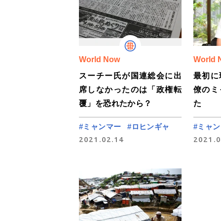
World Now
World 
スーチー氏が国連総会に出
最初に
席しなかったのは「政権転
僚のミ
覆」を恐れたから？
た
#ミャンマー
#ロヒンギャ
#ミャ
2021.02.14
2021.0