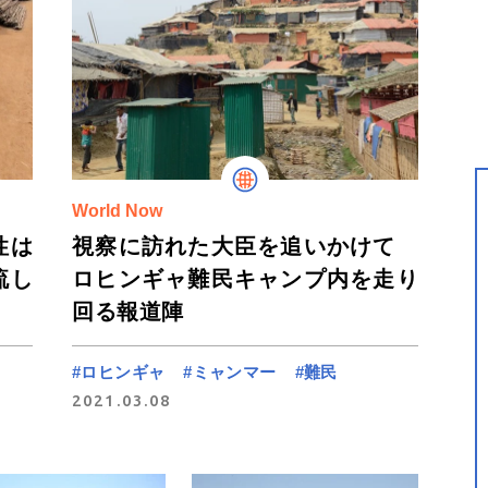
World Now
性は
視察に訪れた大臣を追いかけて
流し
ロヒンギャ難民キャンプ内を走り
回る報道陣
#ロヒンギャ
#ミャンマー
#難民
2021.03.08