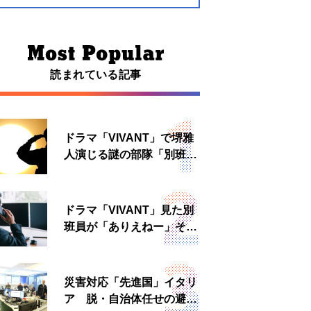
読まれている記事
ドラマ「VIVANT」で堺雅
人演じる謎の部隊「別班」
は実在する？内情知る人物
に聞いた
ドラマ「VIVANT」見た別
班員が「ありえねー」その
理由とは 非公然組織ゆえ
の悲哀
災害対応「先進国」イタリ
ア 脱・自治体任せの避難