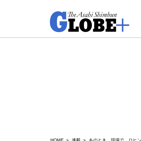
HOME
連載
あのとき、現場で ロヒ