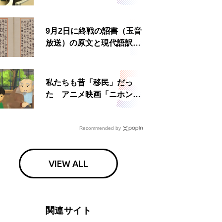
所運営、被災者への温かい
食事も
9月2日に終戦の詔書（玉音
放送）の原文と現代語訳を
読む もう一つの「終戦の
日」
私たちも昔「移民」だっ
た アニメ映画「ニホンジ
ン」上映へ
Recommended by
VIEW ALL
関連サイト