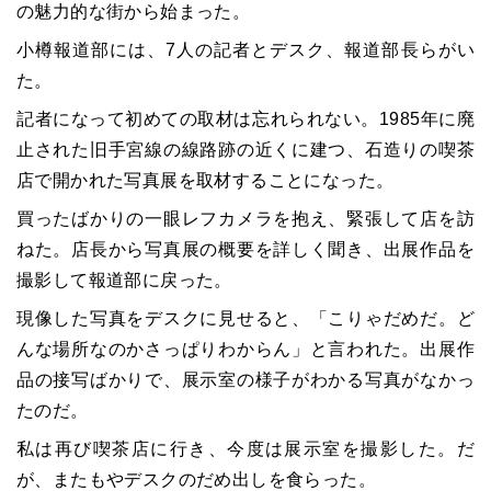
の魅力的な街から始まった。
小樽報道部には、7人の記者とデスク、報道部長らがい
た。
記者になって初めての取材は忘れられない。1985年に廃
止された旧手宮線の線路跡の近くに建つ、石造りの喫茶
店で開かれた写真展を取材することになった。
買ったばかりの一眼レフカメラを抱え、緊張して店を訪
ねた。店長から写真展の概要を詳しく聞き、出展作品を
撮影して報道部に戻った。
現像した写真をデスクに見せると、「こりゃだめだ。ど
んな場所なのかさっぱりわからん」と言われた。出展作
品の接写ばかりで、展示室の様子がわかる写真がなかっ
たのだ。
私は再び喫茶店に行き、今度は展示室を撮影した。だ
が、またもやデスクのだめ出しを食らった。