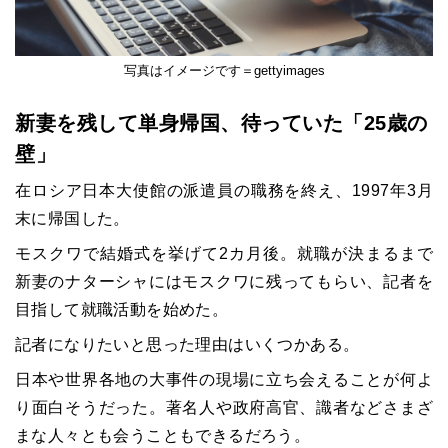
写真はイメージです＝gettyimages
新妻を残して単身帰国、待っていた「25歳の
壁」
在ロシア日本大使館の派遣員の職務を終え、1997年3月
末に帰国した。
モスクワで結婚式を挙げて2カ月後。就職が決まるまで
新妻のナターシャにはモスクワに残ってもらい、記者を
目指して就職活動を始めた。
記者になりたいと思った理由はいくつかある。
日本や世界各地の大事件の現場に立ち会えることが何よ
り面白そうだった。著名人や政府高官、識者などさまざ
まな人々とも会うこともできるだろう。