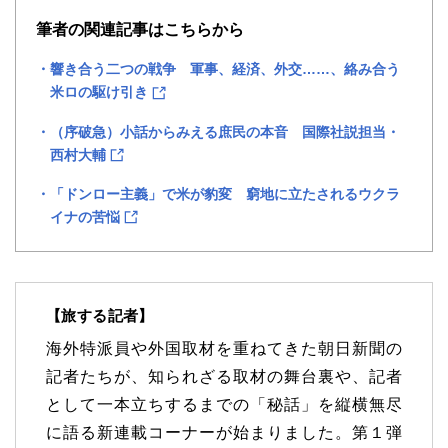
筆者の関連記事はこちらから
響き合う二つの戦争 軍事、経済、外交……、絡み合う
米ロの駆け引き
（序破急）小話からみえる庶民の本音 国際社説担当・
西村大輔
「ドンロー主義」で米が豹変 窮地に立たされるウクラ
イナの苦悩
【旅する記者】
海外特派員や外国取材を重ねてきた朝日新聞の
記者たちが、知られざる取材の舞台裏や、記者
として一本立ちするまでの「秘話」を縦横無尽
に語る新連載コーナーが始まりました。第１弾