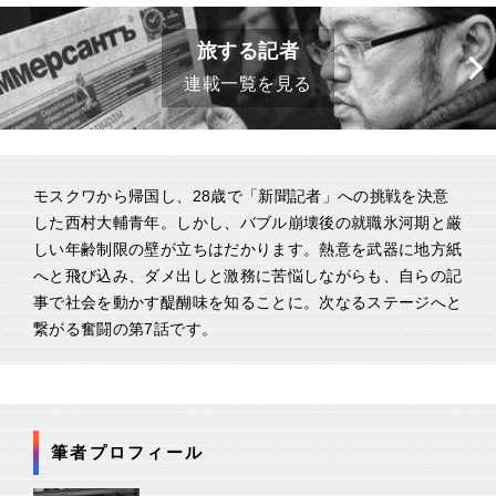
旅する記者
連載一覧を見る
モスクワから帰国し、28歳で「新聞記者」への挑戦を決意
した西村大輔青年。しかし、バブル崩壊後の就職氷河期と厳
しい年齢制限の壁が立ちはだかります。熱意を武器に地方紙
へと飛び込み、ダメ出しと激務に苦悩しながらも、自らの記
事で社会を動かす醍醐味を知ることに。次なるステージへと
繋がる奮闘の第7話です。
筆者プロフィール