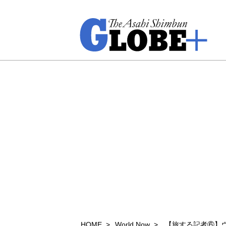
HOME
World Now
【旅する記者⑥】