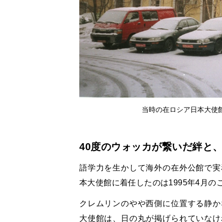
当時の在ロシア日本大使館
40度のウォッカが繋いだ絆と
語学力を生かして海外の在外公館で実
本大使館に着任したのは1995年4月の
クレムリンのやや西側に位置する静か
大使館は、日の丸が掲げられていなけ