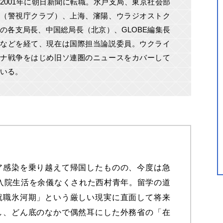
2001年に朝日新聞に転職。水戸支局、東京社会部
（警視庁クラブ）、上海、瀋陽、ウラジオストク
の各支局長、中国総局長（北京）、GLOBE編集長
などを経て、現在は国際担当論説委員。ウクライ
ナ戦争をはじめ旧ソ連圏のニュースをカバーして
いる。
ア感染を乗り越えて帰国したものの、今度は急
入院生活を余儀なくされた西村青年。留学の道
就職氷河期」という厳しい現実に直面して将来
し、どん底のなかで偶然耳にした外務省の「在