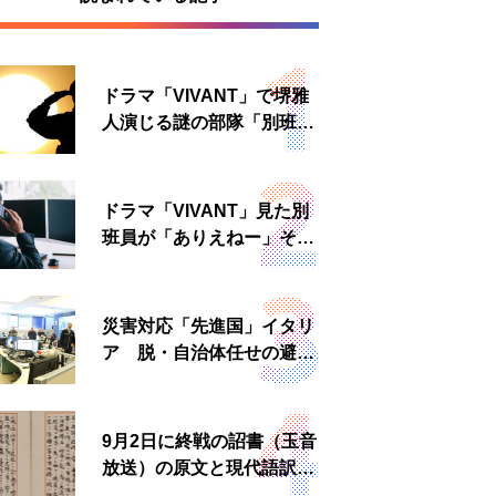
ドラマ「VIVANT」で堺雅
人演じる謎の部隊「別班」
は実在する？内情知る人物
に聞いた
ドラマ「VIVANT」見た別
班員が「ありえねー」その
理由とは 非公然組織ゆえ
の悲哀
災害対応「先進国」イタリ
ア 脱・自治体任せの避難
所運営、被災者への温かい
食事も
9月2日に終戦の詔書（玉音
放送）の原文と現代語訳を
読む もう一つの「終戦の