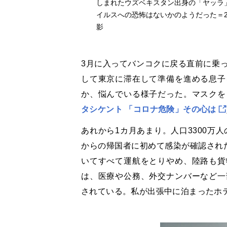
しまれたウズベキスタン出身の「ヤッラ
イルスへの恐怖はないかのようだった＝2
影
3月に入ってバンコクに戻る直前に乗
して東京に滞在して準備を進める息子
か、悩んでいる様子だった。マスクを
タシケント 「コロナ危険」その心は
あれから1カ月あまり。人口3300万
からの帰国者に初めて感染が確認された
いてすべて運航をとりやめ、陸路も貨
は、医療や公務、外交ナンバーなど一
されている。私が出張中に泊まったホ