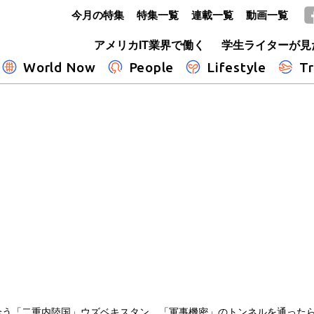
今月の特集
特集一覧
連載一覧
動画一覧
GLOBE+
アメリカIT業界で働く
学生ライターが見
World Now
People
Lifestyle
Tr
合う「二重内陸国」ウズベキスタン 「軍事機密」のトンネルを通った