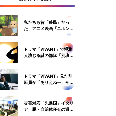
私たちも昔「移民」だっ
た アニメ映画「ニホンジ
ン」上映へ
ドラマ「VIVANT」で堺雅
人演じる謎の部隊「別班」
は実在する？内情知る人物
に聞いた
ドラマ「VIVANT」見た別
班員が「ありえねー」その
理由とは 非公然組織ゆえ
の悲哀
災害対応「先進国」イタリ
ア 脱・自治体任せの避難
所運営、被災者への温かい