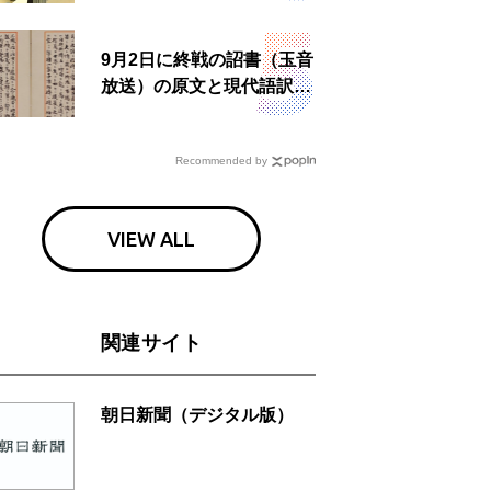
食事も
9月2日に終戦の詔書（玉音
放送）の原文と現代語訳を
読む もう一つの「終戦の
日」
Recommended by
VIEW ALL
関連サイト
朝日新聞（デジタル版）