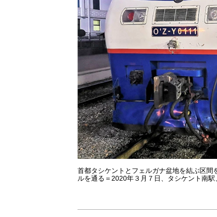
首都タシケントとフェルガナ盆地を結ぶ区間
ルを通る＝2020年３月７日、タシケント南