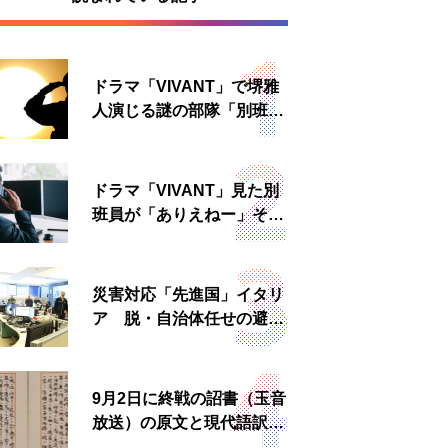
ドラマ「VIVANT」で堺雅
人演じる謎の部隊「別班」
は実在する？内情知る人物
に聞いた
ドラマ「VIVANT」見た別
班員が「ありえねー」その
理由とは 非公然組織ゆえ
の悲哀
災害対応「先進国」イタリ
ア 脱・自治体任せの避難
所運営、被災者への温かい
食事も
9月2日に終戦の詔書（玉音
放送）の原文と現代語訳を
読む もう一つの「終戦の