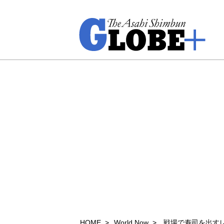
HOME
World Now
戦場で寿司を出す