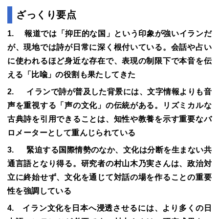
ざっくり要点
1. 報道では「抑圧的な国」という印象が強いイランだ
が、現地では詩が日常に深く根付いている。会話や占い
に使われるほど身近な存在で、表現の制限下で本音を伝
える「比喩」の役割も果たしてきた
2. イランで詩が普及した背景には、文字情報よりも音
声を重視する「声の文化」の伝統がある。リズミカルな
古典詩を引用できることは、知性や教養を示す重要なバ
ロメーターとして重んじられている
3. 緊迫する国際情勢のなか、文化は分断を生まない共
通言語となり得る。研究者の村山木乃実さんは、政治対
立に終始せず、文化を通じて対話の場を作ることの重要
性を強調している
4. イラン文化を日本へ浸透させるには、より多くの日