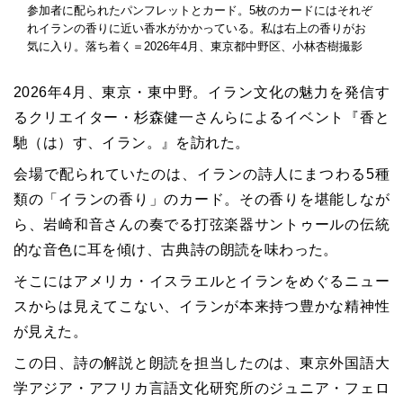
参加者に配られたパンフレットとカード。5枚のカードにはそれぞ
れイランの香りに近い香水がかかっている。私は右上の香りがお
気に入り。落ち着く＝2026年4月、東京都中野区、小林杏樹撮影
2026年4月、東京・東中野。イラン文化の魅力を発信す
るクリエイター・杉森健一さんらによるイベント『香と
馳（は）す、イラン。』を訪れた。
会場で配られていたのは、イランの詩人にまつわる5種
類の「イランの香り」のカード。その香りを堪能しなが
ら、岩崎和音さんの奏でる打弦楽器サントゥールの伝統
的な音色に耳を傾け、古典詩の朗読を味わった。
そこにはアメリカ・イスラエルとイランをめぐるニュー
スからは見えてこない、イランが本来持つ豊かな精神性
が見えた。
この日、詩の解説と朗読を担当したのは、東京外国語大
学アジア・アフリカ言語文化研究所のジュニア・フェロ