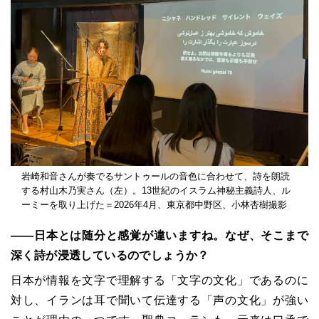
岩崎和音さんが奏でるサントゥールの音色に合わせて、詩を朗読
する村山木乃実さん（左）。13世紀のイスラム神秘主義詩人、ル
ーミーを取り上げた＝2026年4月、東京都中野区、小林杏樹撮影
――日本とは随分と感覚が違いますね。なぜ、そこまで
深く詩が浸透しているのでしょうか？
日本が情報を文字で理解する「文字の文化」であるのに
対し、イランは耳で聞いて伝達する「声の文化」が強い