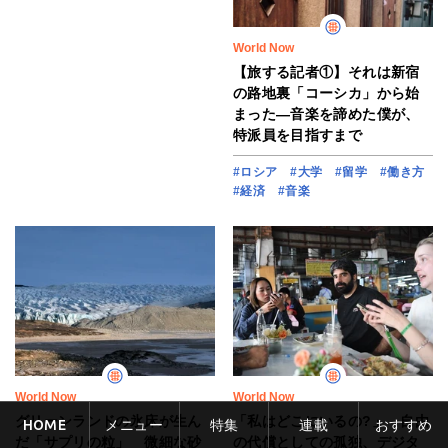
World Now
【旅する記者①】それは新宿
の路地裏「コーシカ」から始
まった―音楽を諦めた僕が、
特派員を目指すまで
#ロシア
#大学
#留学
#働き方
#経済
#音楽
World Now
World Now
グリーンランドの氷床が生ん
「私はどこにいるの?」 自由
HOME
メニュー
特集
連載
おすすめ
だ「サプリの粒」 微細な砂
の代償としての孤独、デジタ