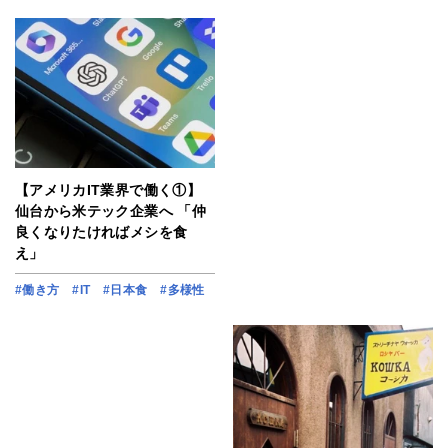
【アメリカIT業界で働く①】
仙台から米テック企業へ 「仲
良くなりたければメシを食
え」
#働き方
#IT
#日本食
#多様性