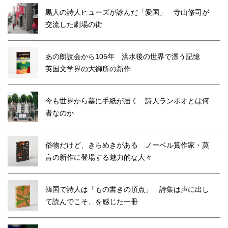
黒人の詩人ヒューズが詠んだ「愛国」 寺山修司が
交流した劇場の街
あの朗読会から105年 洪水後の世界で漂う記憶
英国文学界の大御所の新作
今も世界から墓に手紙が届く 詩人ランボオとは何
者なのか
俗物だけど、きらめきがある ノーベル賞作家・莫
言の新作に登場する魅力的な人々
韓国で詩人は「もの書きの頂点」 詩集は声に出し
て読んでこそ、を感じた一冊